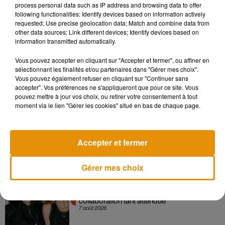
process personal data such as IP address and browsing data to offer
following functionalities: Identify devices based on information actively
requested; Use precise geolocation data; Match and combine data from
other data sources; Link different devices; Identify devices based on
information transmitted automatically.
Vous pouvez accepter en cliquant sur "Accepter et fermer", ou affiner en
sélectionnant les finalités et/ou partenaires dans "Gérer mes choix".
Vous pouvez également refuser en cliquant sur "Continuer sans
accepter". Vos préférences ne s'appliqueront que pour ce site. Vous
Musique
pouvez mettre à jour vos choix, ou retirer votre consentement à tout
moment via le lien "Gérer les cookies" situé en bas de chaque page.
Madonna sort enfin le remix de « Love
Sensation » avec Kylie Minogue
Accepter et fermer
7 août 2026
Gérer mes choix
Angèle et Amélie Lens dévoilent leur
collaboration tant attendue
7 août 2026