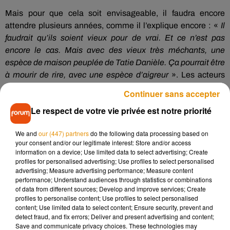
Mais pour que cela soit envisageable, il faudra encore
attendre plusieurs années, comme il l’explique encore :
«
Il
faudrait qu’ils soient vieux pour
de
vrai.
Et ce n’est pas
encore le cas.
Mais avec des vieux très méchants, une
espèce de maison peuplée de Tatie Danièle.
Ça pourrait être
à mourir de rire, avec une espèce d’aigreur
».
Les acteurs
sont apparemment séduits par l’idée :
«
Je leur en ai
parlé
et
Continuer sans accepter
ça les fait
marrer
».
Affaire à suivre, donc...
Le respect de votre vie privée est notre priorité
We and
our (447) partners
do the following data processing based on
your consent and/or our legitimate interest: Store and/or access
information on a device; Use limited data to select advertising; Create
profiles for personalised advertising; Use profiles to select personalised
advertising; Measure advertising performance; Measure content
performance; Understand audiences through statistics or combinations
of data from different sources; Develop and improve services; Create
profiles to personalise content; Use profiles to select personalised
content; Use limited data to select content; Ensure security, prevent and
detect fraud, and fix errors; Deliver and present advertising and content;
Save and communicate privacy choices. These technologies may