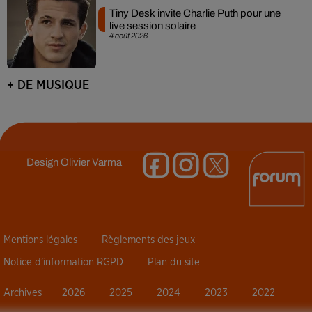
Tiny Desk invite Charlie Puth pour une
live session solaire
4 août 2026
+ DE MUSIQUE
Design
Olivier Varma
Mentions légales
Règlements des jeux
Notice d’information RGPD
Plan du site
Archives
2026
2025
2024
2023
2022