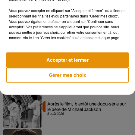
Musique
Vous pouvez accepter en cliquant sur "Accepter et fermer", ou affiner en
sélectionnant les finalités et/ou partenaires dans "Gérer mes choix".
Vous pouvez également refuser en cliquant sur "Continuer sans
Pomme emprunte le décor de l’émission
accepter". Vos préférences ne s'appliqueront que pour ce site. Vous
« Loups Garous » pour son...
pouvez mettre à jour vos choix, ou retirer votre consentement à tout
6 août 2026
moment via le lien "Gérer les cookies" situé en bas de chaque page.
Accepter et fermer
La version réécrite de « Beautiful Day »
interprétée lors des...
Gérer mes choix
6 août 2026
Après le film, bientôt une docu-série sur
le père de Michael Jackson
5 août 2026