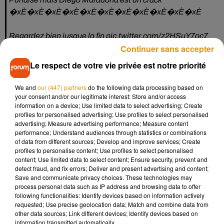
�xÈ�xÈ�xÈ�xÈ�xÈ�xÈ�xÈ�xÈ�xÈ�xÈ�xÈ
Regardez bien jusque la fin
pic.twitter.com/z2HSuY7oc7
Continuer sans accepter
— Instant Foot �x�S�xÈ�x�:�xÈ (@lnstantFoot)
Le respect de votre vie privée est notre priorité
June 23, 2020
Mais ce n'est pas tout. La séquence engendre aussi des
We and
our (447) partners
do the following data processing based on
interrogations, et notamment d
es inquiétudes sur l’état de
your consent and/or our legitimate interest: Store and/or access
information on a device; Use limited data to select advertising; Create
santé
du vainqueur de la Coupe du monde 1986
. Âgé de 59
profiles for personalised advertising; Use profiles to select personalised
ans, Diego Maradona s'était déjà fait remarquer lors du
advertising; Measure advertising performance; Measure content
match face au Nigéria à la Coupe du Monde 2018 où il avait
performance; Understand audiences through statistics or combinations
of data from different sources; Develop and improve services; Create
fait des doigts d'honneur au public. Pour rappel,
l'ancien
profiles to personalise content; Use profiles to select personalised
sportif lutte depuis de longues années contre des
content; Use limited data to select content; Ensure security, prevent and
problèmes de santé dus à ses excès et une dépendance à
detect fraud, and fix errors; Deliver and present advertising and content;
Save and communicate privacy choices. These technologies may
la cocaïne
.
process personal data such as IP address and browsing data to offer
following functionalities: Identify devices based on information actively
requested; Use precise geolocation data; Match and combine data from
other data sources; Link different devices; Identify devices based on
information transmitted automatically.