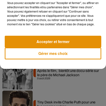
Vous pouvez accepter en cliquant sur "Accepter et fermer", ou affiner en
sélectionnant les finalités et/ou partenaires dans "Gérer mes choix".
Pomme emprunte le décor de l’émission
Vous pouvez également refuser en cliquant sur "Continuer sans
« Loups Garous » pour son...
accepter". Vos préférences ne s'appliqueront que pour ce site. Vous
6 août 2026
pouvez mettre à jour vos choix, ou retirer votre consentement à tout
moment via le lien "Gérer les cookies" situé en bas de chaque page.
La version réécrite de « Beautiful Day »
Accepter et fermer
interprétée lors des...
6 août 2026
Gérer mes choix
Après le film, bientôt une docu-série sur
le père de Michael Jackson
5 août 2026
Tiny Desk invite Charlie Puth pour une