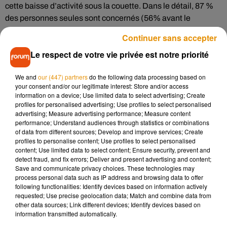
cette baisse d’activité sous la couette. Dans le détail, 87 %
des personnes seules sont concernés (56% avant le
confinement). Chez les couples, le constat n’est pas
Continuer sans accepter
meilleur : 21 % des personnes vivant sous le même toit ne
Le respect de votre vie privée est notre priorité
batifolent plus depuis un mois, alors qu'elle n'était que de 10
%, avant les restrictions mises en place.
We and
our (447) partners
do the following data processing based on
Le confinement s’arrêtera bien à un moment, mais après…
your consent and/or our legitimate interest: Store and/or access
information on a device; Use limited data to select advertising; Create
L’étude nous apprend qu’un couple sur 10 va prendre ses
profiles for personalised advertising; Use profiles to select personalised
distances. Notons également que si le confinement venait à
advertising; Measure advertising performance; Measure content
être de nouveau prononcé, pas question de le refaire avec
performance; Understand audiences through statistics or combinations
of data from different sources; Develop and improve services; Create
son ou sa partenaire selon 12 % des sondés. Ce sont surtout
profiles to personalise content; Use profiles to select personalised
les femmes qui, si c’était à refaire, voudraient être confinées
content; Use limited data to select content; Ensure security, prevent and
seules !
detect fraud, and fix errors; Deliver and present advertising and content;
Save and communicate privacy choices. These technologies may
process personal data such as IP address and browsing data to offer
following functionalities: Identify devices based on information actively
requested; Use precise geolocation data; Match and combine data from
other data sources; Link different devices; Identify devices based on
Musique
information transmitted automatically.