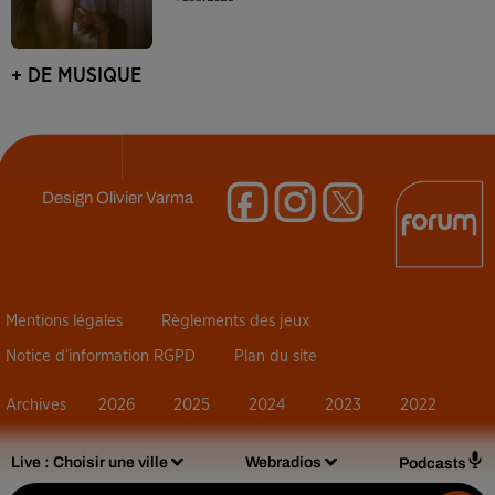
+ DE MUSIQUE
Design
Olivier Varma
Mentions légales
Règlements des jeux
Notice d’information RGPD
Plan du site
Archives
2026
2025
2024
2023
2022
Live :
Choisir une ville
Webradios
Podcasts