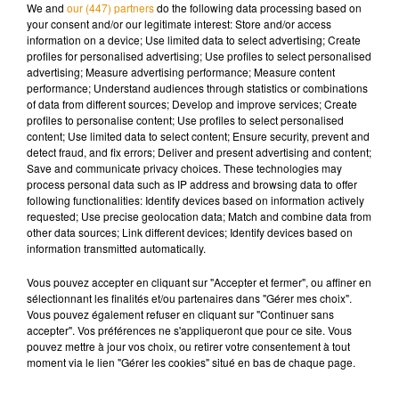
We and
our (447) partners
do the following data processing based on
soit reversée sous forme de subventions.
your consent and/or our legitimate interest: Store and/or access
information on a device; Use limited data to select advertising; Create
profiles for personalised advertising; Use profiles to select personalised
advertising; Measure advertising performance; Measure content
performance; Understand audiences through statistics or combinations
of data from different sources; Develop and improve services; Create
Musique
profiles to personalise content; Use profiles to select personalised
content; Use limited data to select content; Ensure security, prevent and
detect fraud, and fix errors; Deliver and present advertising and content;
Save and communicate privacy choices. These technologies may
Pomme emprunte le décor de l’émission
process personal data such as IP address and browsing data to offer
« Loups Garous » pour son...
following functionalities: Identify devices based on information actively
6 août 2026
requested; Use precise geolocation data; Match and combine data from
other data sources; Link different devices; Identify devices based on
information transmitted automatically.
Vous pouvez accepter en cliquant sur "Accepter et fermer", ou affiner en
La version réécrite de « Beautiful Day »
sélectionnant les finalités et/ou partenaires dans "Gérer mes choix".
interprétée lors des...
Vous pouvez également refuser en cliquant sur "Continuer sans
6 août 2026
accepter". Vos préférences ne s'appliqueront que pour ce site. Vous
pouvez mettre à jour vos choix, ou retirer votre consentement à tout
moment via le lien "Gérer les cookies" situé en bas de chaque page.