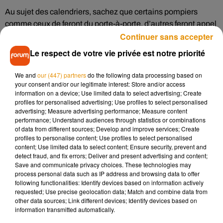
Au sujet des calendriers, sachez que certains pompiers
comme ceux de feront du porte-à-porte, d’autres feront appel
Continuer sans accepter
aux services de La Poste pour les distribuer. Comme ce sera
le cas à Saint-Yrieix la Perche, Le Chalard, Ladignac-le-Long,
Le respect de votre vie privée est notre priorité
Coussac-Bonneval, Saint-Eloy-les-Tuileries, La Roche
l'Abeille ou encore Nexon. Les habitants recevront dans leurs
We and
our (447) partners
do the following data processing based on
boîtes aux lettres le calendrier, et ils auront le choix soit de
your consent and/or our legitimate interest: Store and/or access
information on a device; Use limited data to select advertising; Create
retourner le calendrier, soit d’envoyer un don via une
profiles for personalised advertising; Use profiles to select personalised
enveloppe de retour.
advertising; Measure advertising performance; Measure content
performance; Understand audiences through statistics or combinations
Pour toutes les questions au sujet du confinement, vous
of data from different sources; Develop and improve services; Create
pouvez appeler le
0800 130 000.
profiles to personalise content; Use profiles to select personalised
content; Use limited data to select content; Ensure security, prevent and
detect fraud, and fix errors; Deliver and present advertising and content;
Save and communicate privacy choices. These technologies may
process personal data such as IP address and browsing data to offer
following functionalities: Identify devices based on information actively
requested; Use precise geolocation data; Match and combine data from
other data sources; Link different devices; Identify devices based on
Musique
information transmitted automatically.