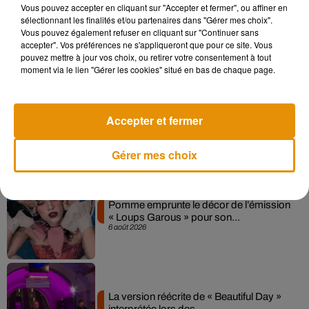
Vous pouvez accepter en cliquant sur "Accepter et fermer", ou affiner en
sélectionnant les finalités et/ou partenaires dans "Gérer mes choix".
Madonna sort enfin le remix de « Love
Vous pouvez également refuser en cliquant sur "Continuer sans
Sensation » avec Kylie Minogue
accepter". Vos préférences ne s'appliqueront que pour ce site. Vous
7 août 2026
pouvez mettre à jour vos choix, ou retirer votre consentement à tout
moment via le lien "Gérer les cookies" situé en bas de chaque page.
Angèle et Amélie Lens dévoilent leur
Accepter et fermer
collaboration tant attendue
7 août 2026
Gérer mes choix
Pomme emprunte le décor de l’émission
« Loups Garous » pour son...
6 août 2026
La version réécrite de « Beautiful Day »