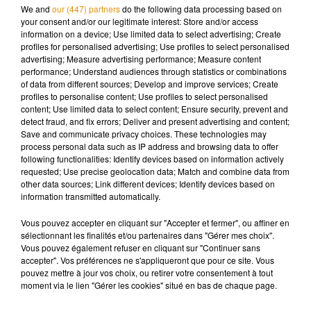
On ne sait pas encore combien de voiture rouleront dans la
We and
our (447) partners
do the following data processing based on
your consent and/or our legitimate interest: Store and/or access
région ni la date de leur entrée en fonction.
information on a device; Use limited data to select advertising; Create
profiles for personalised advertising; Use profiles to select personalised
advertising; Measure advertising performance; Measure content
performance; Understand audiences through statistics or combinations
of data from different sources; Develop and improve services; Create
Musique
profiles to personalise content; Use profiles to select personalised
content; Use limited data to select content; Ensure security, prevent and
detect fraud, and fix errors; Deliver and present advertising and content;
Save and communicate privacy choices. These technologies may
Après le film, bientôt une docu-série sur
process personal data such as IP address and browsing data to offer
le père de Michael Jackson
following functionalities: Identify devices based on information actively
5 août 2026
requested; Use precise geolocation data; Match and combine data from
other data sources; Link different devices; Identify devices based on
information transmitted automatically.
Vous pouvez accepter en cliquant sur "Accepter et fermer", ou affiner en
Tiny Desk invite Charlie Puth pour une
sélectionnant les finalités et/ou partenaires dans "Gérer mes choix".
live session solaire
Vous pouvez également refuser en cliquant sur "Continuer sans
4 août 2026
accepter". Vos préférences ne s'appliqueront que pour ce site. Vous
pouvez mettre à jour vos choix, ou retirer votre consentement à tout
moment via le lien "Gérer les cookies" situé en bas de chaque page.