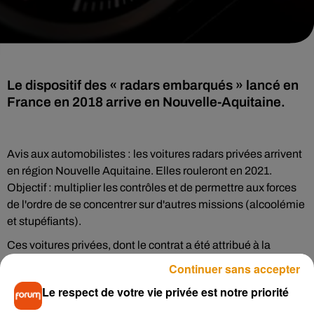
Le dispositif des « radars embarqués » lancé en
France en 2018 arrive en Nouvelle-Aquitaine.
Avis aux automobilistes : les voitures radars privées arrivent
en région Nouvelle Aquitaine. Elles rouleront en 2021.
Objectif : multiplier les contrôles et de permettre aux forces
de l'ordre de se concentrer sur d'autres missions (alcoolémie
et stupéfiants).
Ces voitures privées, dont le contrat a été attribué à la
société GSR, rouleront sur plusieurs jours de la semaine, y
Continuer sans accepter
compris le week-end, jusqu'à 8 heures par jour selon la
Le respect de votre vie privée est notre priorité
Sécurité Routière.