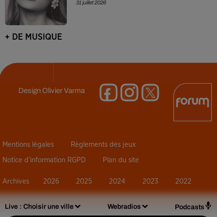
31 juillet 2026
+ DE MUSIQUE
Design
Olivier Varma
Mentions légales
Règlements des jeux
Notice d’information RGPD
Plan du site
Archives
2026
2025
2024
2023
2022
Live :
Choisir une ville
Webradios
Podcasts