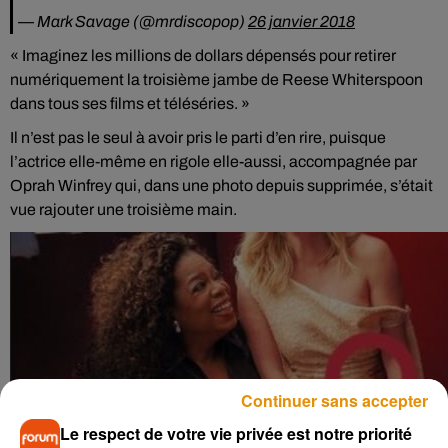
— Mark Savage (@mrdiscopop)
26 janvier 2018
« Imaginez les millions de dollars dépensés pour retirer
numériquement la troisième jambe de Reese Whiterspoon
dans tous ses films et téléséries. »
Il n’est pas le seul à avoir pris le parti d’en rire, puisque
l’actrice elle-même en rigole elle-aussi, accompagnée par
Oprah Winfrey qui, dans une photo depuis supprimée, s’était
vue rajouter une troisième main.
Continuer sans accepter
Le respect de votre vie privée est notre priorité