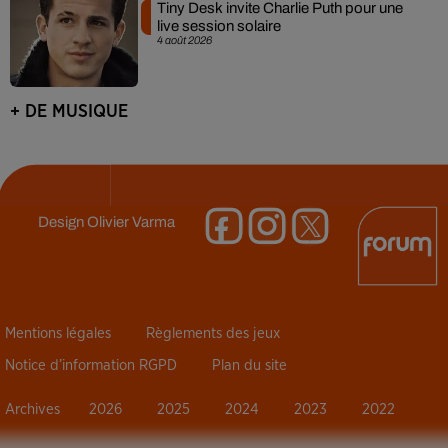
Tiny Desk invite Charlie Puth pour une
live session solaire
4 août 2026
+ DE MUSIQUE
Design
Olivier Varma
Mentions légales
Règlements des jeux
Notice d’information RGPD
Plan du site
Archives
2026
2025
2024
2023
2022