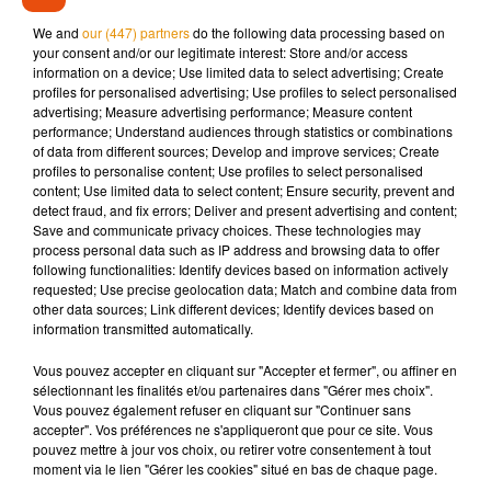
We and
our (447) partners
do the following data processing based on
your consent and/or our legitimate interest: Store and/or access
information on a device; Use limited data to select advertising; Create
profiles for personalised advertising; Use profiles to select personalised
advertising; Measure advertising performance; Measure content
performance; Understand audiences through statistics or combinations
of data from different sources; Develop and improve services; Create
profiles to personalise content; Use profiles to select personalised
I accept your 3d leg. As I know you accept my 3d
content; Use limited data to select content; Ensure security, prevent and
hand�x9�xÈ�x9�xÈ�x9�xÈ❤️
detect fraud, and fix errors; Deliver and present advertising and content;
Save and communicate privacy choices. These technologies may
— Oprah Winfrey (@Oprah)
25 janvier 2018
process personal data such as IP address and browsing data to offer
following functionalities: Identify devices based on information actively
« J’ai trois jambes. J’espère que vous allez m’accepter
requested; Use precise geolocation data; Match and combine data from
comme je suis » écrit l'actrice oscarisée pour le film
Walk the
other data sources; Link different devices; Identify devices based on
information transmitted automatically.
line
. Ce à quoi Oprah a répondu avec beaucoup d’humour et
de malice: « J’accepte ta troisième jambe. Et je sais que tu
Vous pouvez accepter en cliquant sur "Accepter et fermer", ou affiner en
acceptes ma troisième main ».
sélectionnant les finalités et/ou partenaires dans "Gérer mes choix".
Vous pouvez également refuser en cliquant sur "Continuer sans
Deux grosses erreurs inhabituelles pour le prestigieux
accepter". Vos préférences ne s'appliqueront que pour ce site. Vous
magazine qui s’est maladroitement défendu en rejetant la
pouvez mettre à jour vos choix, ou retirer votre consentement à tout
moment via le lien "Gérer les cookies" situé en bas de chaque page.
faute sur la doublure de la robe de l’actrice.