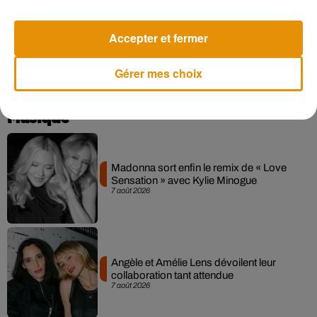
C’est à Annie Leibovitz, la célèbre photographe de mode,
qu’a été confiée la réalisation de
la couverture de cette
Accepter et fermer
édition spéciale Hollywood
.
Gérer mes choix
Musique
Madonna sort enfin le remix de « Love
Sensation » avec Kylie Minogue
7 août 2026
Angèle et Amélie Lens dévoilent leur
collaboration tant attendue
7 août 2026