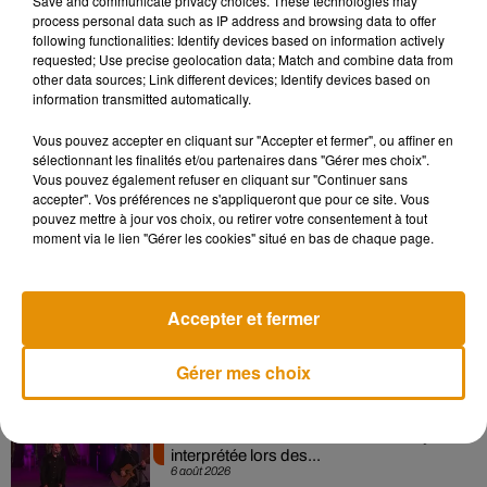
Save and communicate privacy choices. These technologies may
process personal data such as IP address and browsing data to offer
following functionalities: Identify devices based on information actively
requested; Use precise geolocation data; Match and combine data from
other data sources; Link different devices; Identify devices based on
Les Tuche 4
information transmitted automatically.
Les Tuche 4 TEASER "365 jours"
Vous pouvez accepter en cliquant sur "Accepter et fermer", ou affiner en
sélectionnant les finalités et/ou partenaires dans "Gérer mes choix".
Vous pouvez également refuser en cliquant sur "Continuer sans
accepter". Vos préférences ne s'appliqueront que pour ce site. Vous
Musique
pouvez mettre à jour vos choix, ou retirer votre consentement à tout
moment via le lien "Gérer les cookies" situé en bas de chaque page.
Pomme emprunte le décor de l’émission
« Loups Garous » pour son...
Accepter et fermer
6 août 2026
Gérer mes choix
La version réécrite de « Beautiful Day »
interprétée lors des...
6 août 2026