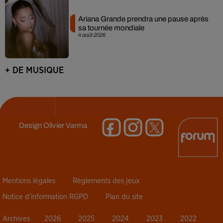
Ariana Grande prendra une pause après
sa tournée mondiale
4 août 2026
+ DE MUSIQUE
Design
Olivier Varma
Mentions légales
Règlements des jeux
Notice d’information RGPD
Plan du site
Archives
2026
2025
2024
2023
2022