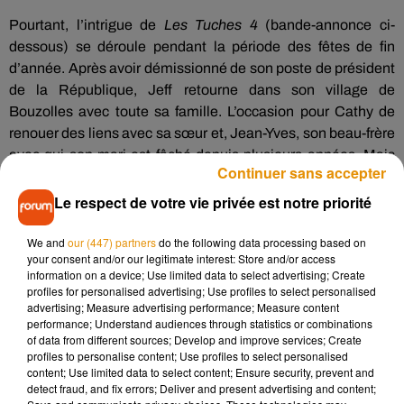
Pourtant, l’intrigue de
Les Tuches 4
(bande-annonce ci-
dessous) se déroule pendant la période des fêtes de fin
d’année. Après avoir démissionné de son poste de président
de la République, Jeff retourne dans son village de
Bouzolles avec toute sa famille. L’occasion pour Cathy de
renouer des liens avec sa sœur et, Jean-Yves, son beau-frère
avec qui son mari est fâché depuis plusieurs années. Mais
Continuer sans accepter
lors d’un repas de retrouvailles, un sujet de discorde oppose
les deux hommes : Noël…
Le respect de votre vie privée est notre priorité
We and
our (447) partners
do the following data processing based on
your consent and/or our legitimate interest: Store and/or access
information on a device; Use limited data to select advertising; Create
profiles for personalised advertising; Use profiles to select personalised
advertising; Measure advertising performance; Measure content
performance; Understand audiences through statistics or combinations
of data from different sources; Develop and improve services; Create
profiles to personalise content; Use profiles to select personalised
content; Use limited data to select content; Ensure security, prevent and
detect fraud, and fix errors; Deliver and present advertising and content;