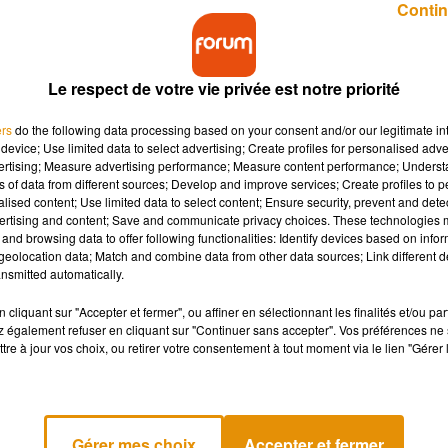
Contin
Le respect de votre vie privée est notre priorité
ers
do the following data processing based on your consent and/or our legitimate int
device; Use limited data to select advertising; Create profiles for personalised adver
vertising; Measure advertising performance; Measure content performance; Unders
k-end à Limoges, où de nombreux bénévoles venus
ns of data from different sources; Develop and improve services; Create profiles to 
alised content; Use limited data to select content; Ensure security, prevent and detect
éunir.
ertising and content; Save and communicate privacy choices. These technologies
and browsing data to offer following functionalities: Identify devices based on infor
eolocation data; Match and combine data from other data sources; Link different de
edi 8 février et dimanche 9 février à Limoges, son 26e Congrès
nsmitted automatically.
ction civile sont attendus et 80 fédérations départementales et
cliquant sur "Accepter et fermer", ou affiner en sélectionnant les finalités et/ou pa
aine de délégations participeront à un grand défi et devront
 également refuser en cliquant sur "Continuer sans accepter". Vos préférences ne 
rs la ville.
tre à jour vos choix, ou retirer votre consentement à tout moment via le lien "Gérer 
e secourisme ou encore la présentation des actions seront
t fédérateur. Pour plus d’informations vous pouvez contacter la
tectioncivile87.fr Ou par téléphone au 06 26 94 21 95
Gérer mes choix
Accepter et fermer