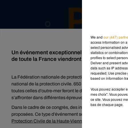
We and
our (447) partn
access information on a 
select personalised ad
Un événement exceptionnel se tiendra ce wee
statistics or combinatio
profiles to select person
de toute la France viendront spécialement se r
Deliver and present adv
data such as IP address 
requested; Use precise g
La Fédération nationale de protection civile organise, sam
based on information tra
national de la protection civile. 650 bénévoles de la prote
Vous pouvez accepter en 
toutes celles d’outre-mer feront le déplacement. Une trent
mes choix". Vous pouvez
s’affronter dans différentes épreuves de secourisme à trave
ce site. Vous pouvez met
bas de chaque page.
Dans le cadre de ce congrès, des initiations aux gestes d
proposées. Ce type d’événement se veut festif, convivial e
Protection Civile de la Haute-Vienne
par mail : contactpro