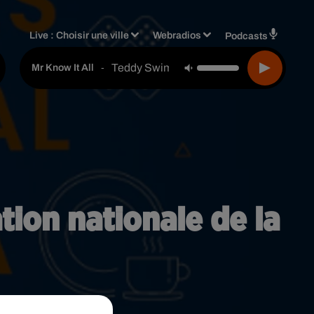
Live :
Choisir une ville
Webradios
Podcasts
Teddy Swims
-
Mr Know It All
tion nationale de la