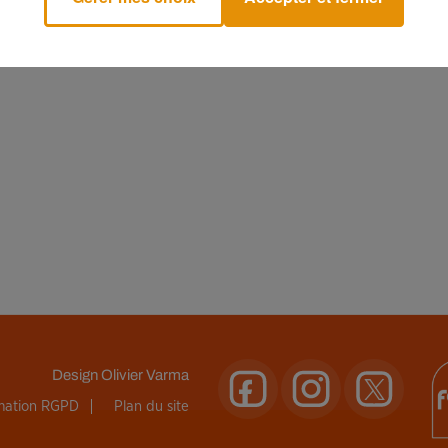
Design
Olivier Varma
rmation RGPD
Plan du site