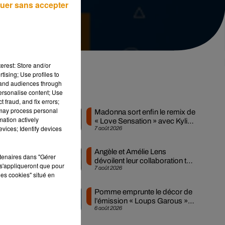
uer sans accepter
erest: Store and/or
tising; Use profiles to
tand audiences through
Musique
personalise content; Use
 fraud, and fix errors;
 may process personal
Madonna sort enfin le remix de
mation actively
« Love Sensation » avec Kylie
vices; Identify devices
7 août 2026
Minogue
Angèle et Amélie Lens
rtenaires dans "Gérer
dévoilent leur collaboration tant
s'appliqueront que pour
7 août 2026
attendue
les cookies" situé en
Pomme emprunte le décor de
l’émission « Loups Garous »
6 août 2026
pour son...