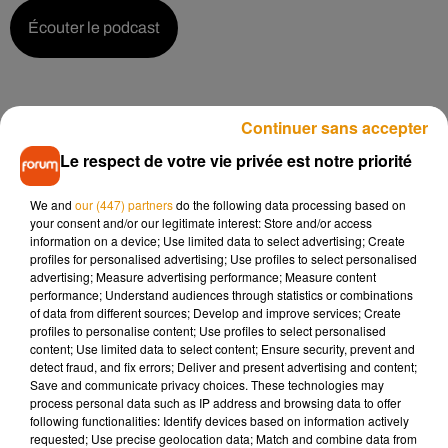
Écouter le podcast
Selon Vincent Jalbi, la problématique des voitures en centre-
Continuer sans accepter
ville est une problématique qui touche toutes les grandes
Le respect de votre vie privée est notre priorité
villes, de part la pollution, qu’elle soit atmosphérique ou
sonore. A Limoges, il n’y a pas de volonté de supprimer la
We and
our (447) partners
do the following data processing based on
voiture en centre-ville mais d’offrir une alternative aux
your consent and/or our legitimate interest: Store and/or access
usagers pour se déplacer autrement, avec notamment le
information on a device; Use limited data to select advertising; Create
développement du projet de Bus à Haut Niveau de Service.
profiles for personalised advertising; Use profiles to select personalised
advertising; Measure advertising performance; Measure content
performance; Understand audiences through statistics or combinations
of data from different sources; Develop and improve services; Create
profiles to personalise content; Use profiles to select personalised
content; Use limited data to select content; Ensure security, prevent and
detect fraud, and fix errors; Deliver and present advertising and content;
Save and communicate privacy choices. These technologies may
process personal data such as IP address and browsing data to offer
following functionalities: Identify devices based on information actively
requested; Use precise geolocation data; Match and combine data from