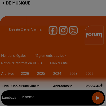
+ DE MUSIQUE
Design
Olivier Varma
Mentions légales
Règlements des jeux
Notice d’information RGPD
Plan du site
Archives
2026
2025
2024
2023
2022
Live :
Choisir une ville
Webradios
Podcasts
Kaoma
Lambada
-