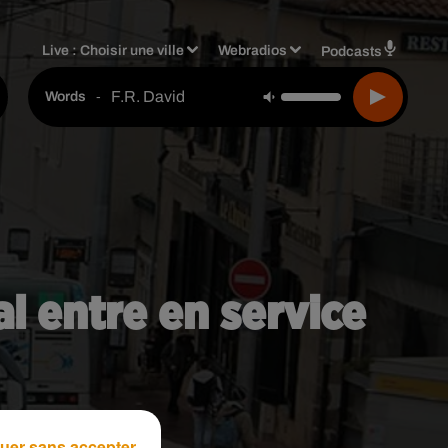
Live :
Choisir une ville
Webradios
Podcasts
F.r. David
-
Words
l entre en service
uer sans accepter