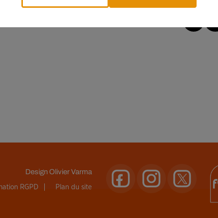
Design
Olivier Varma
rmation RGPD
Plan du site