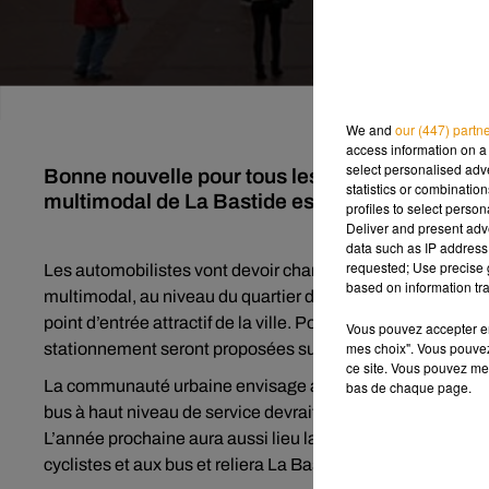
We and
our (447) partn
access information on a 
select personalised ad
Bonne nouvelle pour tous les limougeauds et les
statistics or combinatio
multimodal de La Bastide est accessible à tou
profiles to select person
Deliver and present adv
data such as IP address 
requested; Use precise g
Les automobilistes vont devoir changer leurs habitudes
L
based on information tra
multimodal, au niveau du quartier de la Bastide et du carr
point d’entrée attractif de la ville. Pour inciter les gens à p
Vous pouvez accepter en 
mes choix". Vous pouvez
stationnement seront proposées sur ce pôle multimodal.
ce site. Vous pouvez met
La communauté urbaine envisage aussi d'y installer des bo
bas de chaque page.
bus à haut niveau de service devrait arriver dans la ville d’
L’année prochaine aura aussi lieu la construction d’une pa
cyclistes et aux bus et reliera La Bastide au Puy Ponchet, à 