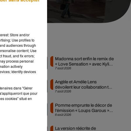
erest: Store and/or
tising; Use profiles to
tand audiences through
Musique
personalise content; Use
 fraud, and fix errors;
Madonna sort enfin le remix de
 may process personal
« Love Sensation » avec Kylie
mation actively
7 août 2026
Minogue
vices; Identify devices
Angèle et Amélie Lens
dévoilent leur collaboration tant
rtenaires dans "Gérer
7 août 2026
attendue
s'appliqueront que pour
les cookies" situé en
Pomme emprunte le décor de
s.
l’émission « Loups Garous »
6 août 2026
pour son...
La version réécrite de