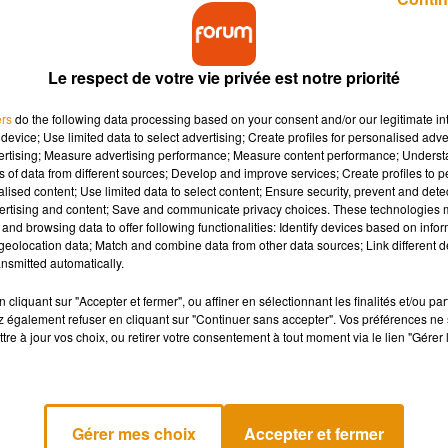
Le respect de votre vie privée est notre priorité
ers
do the following data processing based on your consent and/or our legitimate int
device; Use limited data to select advertising; Create profiles for personalised adver
vertising; Measure advertising performance; Measure content performance; Unders
 visiteurs ! Depuis hier, le pôle d'échanges
ns of data from different sources; Develop and improve services; Create profiles to 
s.
alised content; Use limited data to select content; Ensure security, prevent and detect
ertising and content; Save and communicate privacy choices. These technologies
and browsing data to offer following functionalities: Identify devices based on infor
eolocation data; Match and combine data from other data sources; Link different de
imoges
. En effet, depuis hier a ouvert le pôle d’échanges
nsmitted automatically.
efour Schumann. Ainsi, ce quartier de Limoges devient un réel
oser leur voiture pour circuler en bus dans la ville, 55 places de
cliquant sur "Accepter et fermer", ou affiner en sélectionnant les finalités et/ou pa
 également refuser en cliquant sur "Continuer sans accepter". Vos préférences ne 
tre à jour vos choix, ou retirer votre consentement à tout moment via le lien "Gérer 
rnes pour des vélos ou des voitures de location électriques. Le
ici 2023 et sera bien sûr accessible depuis ce lieu, et bien d’autre
sserelle au-dessus de l’A20. Elle sera réservée aux piétons, aux
Ester, à l’
Aquapolis
ou encore au cinéma.
Gérer mes choix
Accepter et fermer