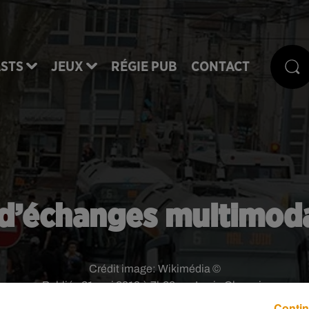
STS
JEUX
RÉGIE PUB
CONTACT
 d’échanges multimoda
Crédit image:
Wikimédia ©
Publié : 21 mai 2019 à 7h28 par Lucie Claussin
Contin