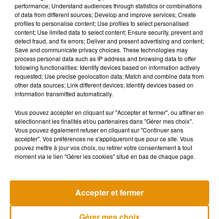
de correspondances.
performance; Understand audiences through statistics or combinations
of data from different sources; Develop and improve services; Create
Michel Delebarre a évoqué aussi la remise au goût du jour du
profiles to personalise content; Use profiles to select personalised
content; Use limited data to select content; Ensure security, prevent and
TGV Brive-Lille. Elle avait été fermée en mars 2016.
detect fraud, and fix errors; Deliver and present advertising and content;
Save and communicate privacy choices. These technologies may
La LGV fait débat
process personal data such as IP address and browsing data to offer
following functionalities: Identify devices based on information actively
L’ancien ministre n’est pas le premier à se plaindre de la
requested; Use precise geolocation data; Match and combine data from
other data sources; Link different devices; Identify devices based on
Ligne à Grande Vitesse. Le débat avait fait rage du côté de la
information transmitted automatically.
gare de Ruffec (Charente). Avec cette nouvelle ligne, le TGV
n’avait pas été maintenu dans la gare de cette commune, ce
Vous pouvez accepter en cliquant sur "Accepter et fermer", ou affiner en
sélectionnant les finalités et/ou partenaires dans "Gérer mes choix".
qui posait un problème pour les élus et la survie du territoire.
Vous pouvez également refuser en cliquant sur "Continuer sans
Plusieurs manifestations et blocages de trains avaient eu
accepter". Vos préférences ne s'appliqueront que pour ce site. Vous
lieu ces derniers mois.
pouvez mettre à jour vos choix, ou retirer votre consentement à tout
moment via le lien "Gérer les cookies" situé en bas de chaque page.
Accepter et fermer
Musique
Gérer mes choix