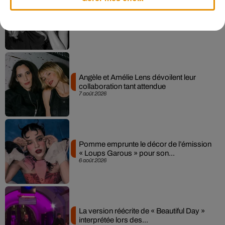
Madonna sort enfin le remix de « Love
Sensation » avec Kylie Minogue
7 août 2026
Angèle et Amélie Lens dévoilent leur
collaboration tant attendue
7 août 2026
Pomme emprunte le décor de l’émission
« Loups Garous » pour son...
6 août 2026
La version réécrite de « Beautiful Day »
interprétée lors des...