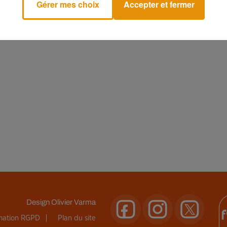
Gérer mes choix
Accepter et fermer
Design
Olivier Varma
rmation RGPD
Plan du site