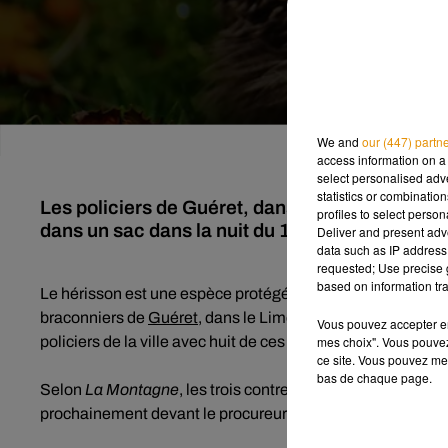
We and
our (447) partn
access information on a 
select personalised ad
statistics or combinatio
Les policiers de Guéret, dans le Limousin, ont 
profiles to select person
dans un sac dans la nuit du 18 au 19 juillet ⬦
Deliver and present adv
data such as IP address 
requested; Use precise g
based on information tra
Le hérisson est une espèce protégée ! Une information à re
braconniers de
Guéret
, dans le Limousin. Dans la nuit de m
Vous pouvez accepter en 
mes choix". Vous pouvez
policiers de la ville avec huit de ces animaux dans un sac.
ce site. Vous pouvez met
bas de chaque page.
Selon
La Montagne
, les trois contrevenants n’ont pas été 
prochainement devant le procureur de la République de G