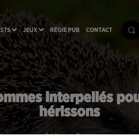
STS
JEUX
RÉGIE PUB
CONTACT
ommes interpellés po
hérissons
Crédit image:
Pixabay