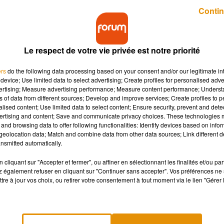
Publié : 20 juillet 2018 à 14h32 par Charles Perrin
Contin
Le respect de votre vie privée est notre priorité
ers
do the following data processing based on your consent and/or our legitimate int
device; Use limited data to select advertising; Create profiles for personalised adver
vertising; Measure advertising performance; Measure content performance; Unders
ns of data from different sources; Develop and improve services; Create profiles to 
interpellé trois hommes qui détenaient huit hérisso
alised content; Use limited data to select content; Ensure security, prevent and detect
ertising and content; Save and communicate privacy choices. These technologies
and browsing data to offer following functionalities: Identify devices based on infor
eolocation data; Match and combine data from other data sources; Link different de
nsmitted automatically.
tenir, si vous ne voulez pas être arrêtés comme ces trois
ercredi à jeudi dernier, les trois hommes ont été interpellés par 
cliquant sur "Accepter et fermer", ou affiner en sélectionnant les finalités et/ou pa
 également refuser en cliquant sur "Continuer sans accepter". Vos préférences ne 
tre à jour vos choix, ou retirer votre consentement à tout moment via le lien "Gérer 
diserts sur la destination de leurs prises. Ils seront donc convoqu
uéret.