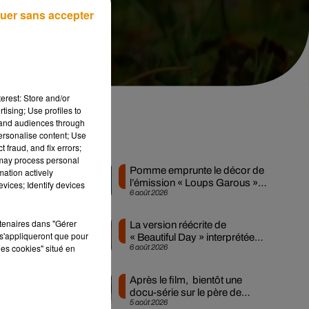
uer sans accepter
erest: Store and/or
tising; Use profiles to
tand audiences through
personalise content; Use
ns
Musique
 fraud, and fix errors;
 may process personal
Pomme emprunte le décor de
mation actively
l’émission « Loups Garous »
vices; Identify devices
6 août 2026
pour son...
les
rtenaires dans "Gérer
La version réécrite de
s'appliqueront que pour
« Beautiful Day » interprétée
les cookies" situé en
6 août 2026
lors des...
és
Après le film, bientôt une
docu-série sur le père de
5 août 2026
Michael Jackson