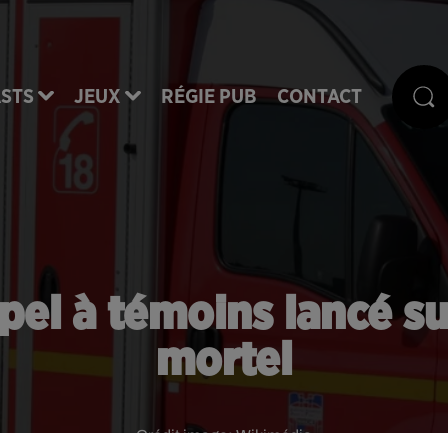
STS
JEUX
RÉGIE PUB
CONTACT
pel à témoins lancé su
mortel
Crédit image:
Wikimédia