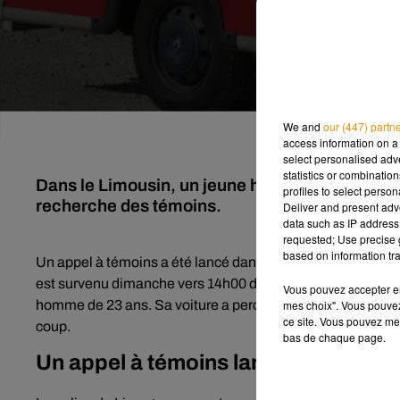
We and
our (447) partn
access information on a 
select personalised ad
statistics or combinatio
Dans le Limousin, un jeune homme a perdu la v
profiles to select person
recherche des témoins.
Deliver and present adv
data such as IP address 
requested; Use precise g
based on information tra
Un appel à témoins a été lancé dans le
Limousin
suite à u
est survenu dimanche vers 14h00 dans un virage sur la rou
Vous pouvez accepter en 
mes choix". Vous pouvez
homme de 23 ans. Sa voiture a percuté un arbre rue de Texo
ce site. Vous pouvez met
coup.
bas de chaque page.
Un appel à témoins lancé par la poli