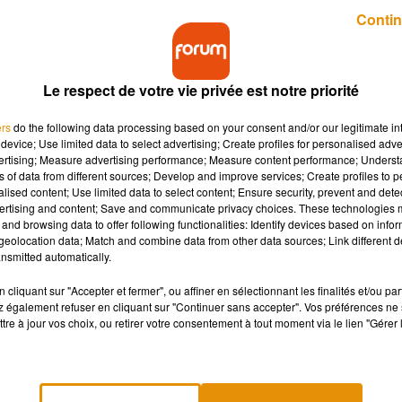
Publié : 15 mai 2018 à 6h55 par Lucie Claussin
Contin
Le respect de votre vie privée est notre priorité
ers
do the following data processing based on your consent and/or our legitimate int
device; Use limited data to select advertising; Create profiles for personalised adver
vertising; Measure advertising performance; Measure content performance; Unders
ns of data from different sources; Develop and improve services; Create profiles to 
ie suite à un accident ce week-end. La police
alised content; Use limited data to select content; Ensure security, prevent and detect
ertising and content; Save and communicate privacy choices. These technologies
and browsing data to offer following functionalities: Identify devices based on infor
eolocation data; Match and combine data from other data sources; Link different de
nsmitted automatically.
n accident mortel survenu en Haute-Vienne à Couzeix. Le drame
te départementale 35. Cet accident a coûté la vie à un jeune
cliquant sur "Accepter et fermer", ou affiner en sélectionnant les finalités et/ou pa
 également refuser en cliquant sur "Continuer sans accepter". Vos préférences ne 
nnieras. Les pompiers n’ont pas pu le réanimer, il a été tué sur 
tre à jour vos choix, ou retirer votre consentement à tout moment via le lien "Gérer 
ce