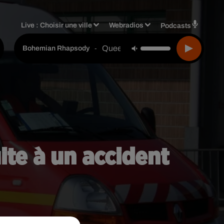
Live :
Choisir une ville
Webradios
Podcasts
Queen
-
Bohemian Rhapsody
ite à un accident