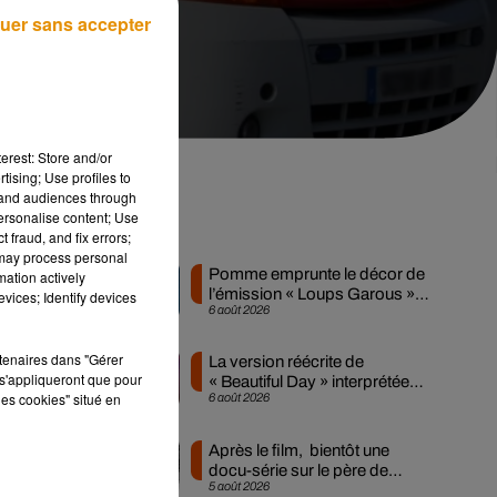
uer sans accepter
erest: Store and/or
tising; Use profiles to
tand audiences through
personalise content; Use
Musique
 fraud, and fix errors;
 may process personal
Pomme emprunte le décor de
mation actively
l’émission « Loups Garous »
vices; Identify devices
6 août 2026
pour son...
rtenaires dans "Gérer
La version réécrite de
s'appliqueront que pour
le
« Beautiful Day » interprétée
les cookies" situé en
6 août 2026
lors des...
Après le film, bientôt une
docu-série sur le père de
5 août 2026
Michael Jackson