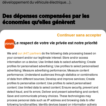
développement du véhicule électrique...).
Des dépenses compensées par les
économies qu’elles génèrent
Concernant Linky, la CRE estimait effectivement que les
Continuer sans accepter
économies permises par Linky devaient permettre de
Le respect de votre vie privée est notre priorité
"compenser" la hausse des charges associée à son
déploiement. Le régulateur a aussi publié un communiqué
We and
our (447) partners
do the following data processing based on
mardi pour affirmer que "le compteur Linky ne fait pas
your consent and/or our legitimate interest: Store and/or access
augmenter la facture des consommateurs".
information on a device; Use limited data to select advertising; Create
profiles for personalised advertising; Use profiles to select personalised
advertising; Measure advertising performance; Measure content
"Les économies associées au déploiement du compteur
performance; Understand audiences through statistics or combinations
évolué Linky compensent les coûts d'investissement du
of data from different sources; Develop and improve services; Create
profiles to personalise content; Use profiles to select personalised
projet", estime une nouvelle fois la CRE.
content; Use limited data to select content; Ensure security, prevent and
detect fraud, and fix errors; Deliver and present advertising and content;
Elle rappelle avoir mis en place une "tarification différée"
Save and communicate privacy choices. These technologies may
process personal data such as IP address and browsing data to offer
pour que les coûts "soient répercutés dans les tarifs en
following functionalities: Identify devices based on information actively
même temps que les bénéfices".