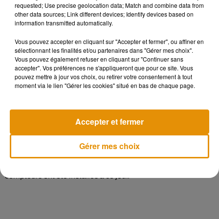
requested; Use precise geolocation data; Match and combine data from
other data sources; Link different devices; Identify devices based on
information transmitted automatically.
Linky est, en effet, censé permettre des économies pour le
gestionnaire du réseau de distribution, Enedis, qui peut
Vous pouvez accepter en cliquant sur "Accepter et fermer", ou affiner en
relever les compteurs et même effectuer certaines
sélectionnant les finalités et/ou partenaires dans "Gérer mes choix".
opérations à distance, ainsi que limiter les erreurs ou la
Vous pouvez également refuser en cliquant sur "Continuer sans
accepter". Vos préférences ne s'appliqueront que pour ce site. Vous
fraude.
pouvez mettre à jour vos choix, ou retirer votre consentement à tout
moment via le lien "Gérer les cookies" situé en bas de chaque page.
Les pouvoirs publics espèrent également que les
consommateurs pourront réduire leur consommation en la
suivant plus finement.
Accepter et fermer
La Cour des comptes avait critiqué en 2018 le programme à
Gérer mes choix
5,7 milliards d'euros, estimant que les gains pour le
consommateur étaient insuffisants. Plus de 30 millions de
compteurs ont été installés à ce jour.