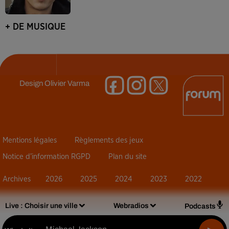
+ DE MUSIQUE
Design
Olivier Varma
Mentions légales
Règlements des jeux
Notice d’information RGPD
Plan du site
Archives
2026
2025
2024
2023
2022
Live :
Choisir une ville
Webradios
Podcasts