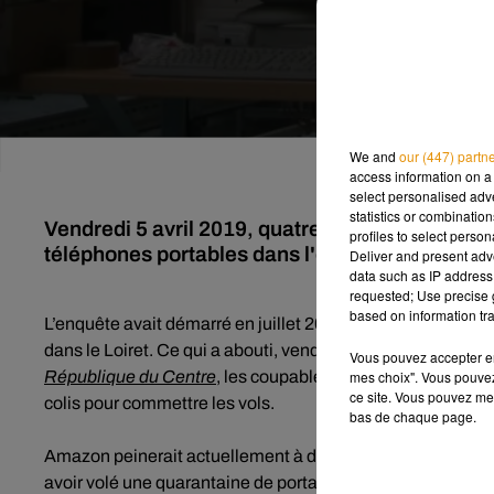
We and
our (447) partn
access information on a 
select personalised ad
statistics or combinatio
Vendredi 5 avril 2019, quatre employés d'Ama
profiles to select person
téléphones portables dans l'entrepôt de Gidy, d
Deliver and present adv
data such as IP address 
requested; Use precise g
based on information tra
L’enquête avait démarré en juillet 2018 ! Amazon avait, à 
dans le Loiret. Ce qui a abouti, vendredi 5 avril dernier,
Vous pouvez accepter en 
mes choix". Vous pouvez
République du Centre
, les coupables, âgés de 21, 25, 29 
ce site. Vous pouvez met
colis pour commettre les vols.
bas de chaque page.
Amazon peinerait actuellement à déterminer le nombre exac
avoir volé une quarantaine de portables à lui seul. Le tribu