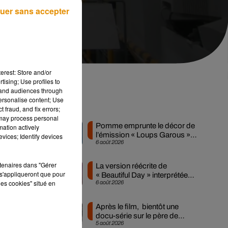
uer sans accepter
erest: Store and/or
tising; Use profiles to
tand audiences through
personalise content; Use
Musique
 fraud, and fix errors;
 may process personal
Pomme emprunte le décor de
mation actively
l’émission « Loups Garous »
vices; Identify devices
6 août 2026
pour son...
rtenaires dans "Gérer
La version réécrite de
s'appliqueront que pour
s
« Beautiful Day » interprétée
les cookies" situé en
6 août 2026
lors des...
Après le film, bientôt une
u
docu-série sur le père de
5 août 2026
Michael Jackson