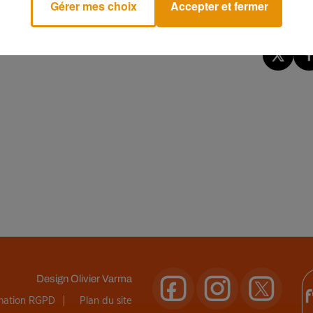
Gérer mes choix
Accepter et fermer
Design
Olivier Varma
rmation RGPD
Plan du site