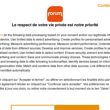
Publié : 8 avril 2019 à 6h42 par Charles Perrin
Contin
Le respect de votre vie privée est notre priorité
ers
do the following data processing based on your consent and/or our legitimate int
device; Use limited data to select advertising; Create profiles for personalised adver
vertising; Measure advertising performance; Measure content performance; Unders
ns of data from different sources; Develop and improve services; Create profiles to 
zon ont été condamnés pour avoir dérobé des
alised content; Use limited data to select content; Ensure security, prevent and detect
ans le Loiret ⬦
ertising and content; Save and communicate privacy choices. These technologies
and browsing data to offer following functionalities: Identify devices based on infor
eolocation data; Match and combine data from other data sources; Link different de
nsmitted automatically.
cette époque, constaté des vols dans son entrepôt de Gidy, situé
 à la comparution immédiate de quatre de ses employés. Selon
La
cliquant sur "Accepter et fermer", ou affiner en sélectionnant les finalités et/ou pa
 également refuser en cliquant sur "Continuer sans accepter". Vos préférences ne 
et 43 ans, tous employés en CDI, se seraient repérés au poids de
tre à jour vos choix, ou retirer votre consentement à tout moment via le lien "Gérer 
te de vols, mais le plus âgé des quatre salariés aurait reconn
nal a prononcé des peines allant de six à dix-huit mois de prison,