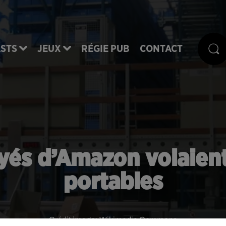
STS
JEUX
RÉGIE PUB
CONTACT
oyés d’Amazon volaien
portables
Crédit image:
Wikimedia Commons