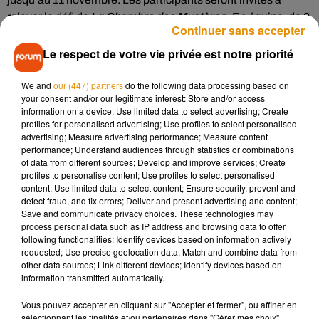
relever le défi de
La Chambre des Mystères
. En équipe, de 3
Continuer sans accepter
à 5 joueurs, vous serez enfermés dans une des pièces du
château. Vous aurez alors 60 minutes pour trouver des
Le respect de votre vie privée est notre priorité
indices et réussir à vous échapper !
We and
our (447) partners
do the following data processing based on
Pour participer à ces différentes animations, il est nécessaire
your consent and/or our legitimate interest: Store and/or access
de réserver sa partie. Rendez-vous
sur le site internet
du
information on a device; Use limited data to select advertising; Create
profiles for personalised advertising; Use profiles to select personalised
château de la Ferté Saint-Aubin !
advertising; Measure advertising performance; Measure content
performance; Understand audiences through statistics or combinations
of data from different sources; Develop and improve services; Create
profiles to personalise content; Use profiles to select personalised
content; Use limited data to select content; Ensure security, prevent and
detect fraud, and fix errors; Deliver and present advertising and content;
Save and communicate privacy choices. These technologies may
process personal data such as IP address and browsing data to offer
following functionalities: Identify devices based on information actively
Musique
requested; Use precise geolocation data; Match and combine data from
other data sources; Link different devices; Identify devices based on
information transmitted automatically.
Après le film, bientôt une docu-série sur
Vous pouvez accepter en cliquant sur "Accepter et fermer", ou affiner en
le père de Michael Jackson
sélectionnant les finalités et/ou partenaires dans "Gérer mes choix".