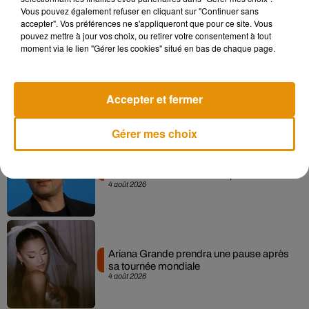
5 août 2026
Vous pouvez également refuser en cliquant sur "Continuer sans
accepter". Vos préférences ne s'appliqueront que pour ce site. Vous
pouvez mettre à jour vos choix, ou retirer votre consentement à tout
moment via le lien "Gérer les cookies" situé en bas de chaque page.
Tiny Desk invite Charlie Puth pour une
live session solaire
4 août 2026
Accepter et fermer
Gérer mes choix
Benjamin Biolay nous emmène en
festival dans son dernier clip
4 août 2026
Ariana Grande prendra une pause après
sa tournée mondiale
4 août 2026