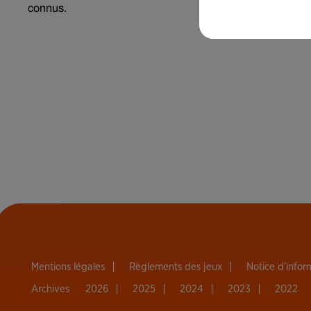
connus.
Mentions légales
Règlements des jeux
Notice d’info
Archives
2026
2025
2024
2023
2022