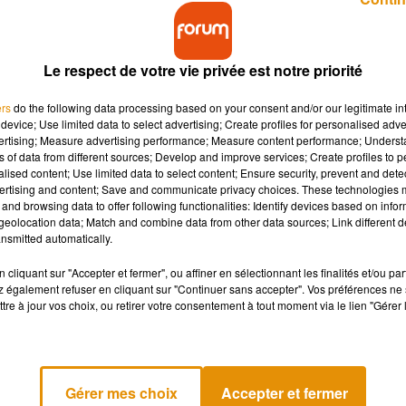
Le respect de votre vie privée est notre priorité
ers
do the following data processing based on your consent and/or our legitimate int
device; Use limited data to select advertising; Create profiles for personalised adver
vertising; Measure advertising performance; Measure content performance; Unders
week-end dans le Loiret. Deux footballeurs du club 
ns of data from different sources; Develop and improve services; Create profiles to 
accident. Explications.
alised content; Use limited data to select content; Ensure security, prevent and detect
ertising and content; Save and communicate privacy choices. These technologies
and browsing data to offer following functionalities: Identify devices based on infor
eolocation data; Match and combine data from other data sources; Link different de
: deux jeunes hommes sont morts dans un accident de la route
nsmitted automatically.
e dans une voiture lorsque le choc s'est produit. Pour des raison
e mur d'une maison à Saint-Ay.
cliquant sur "Accepter et fermer", ou affiner en sélectionnant les finalités et/ou pa
 également refuser en cliquant sur "Continuer sans accepter". Vos préférences ne 
tre à jour vos choix, ou retirer votre consentement à tout moment via le lien "Gérer 
 de vitese dans la commune. Le conducteur roulait à plus de
es premiers éléments de l'enquête. Deux hommes de 28 et 30 an
ire, sont morts dans l'accident. Le troisième occupant de la
Gérer mes choix
Accepter et fermer
e stupéfiants ont été réalisés, les résultats ne sont pas encore