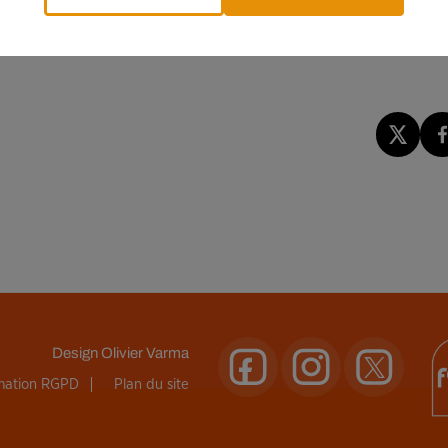
Design
Olivier Varma
rmation RGPD
Plan du site