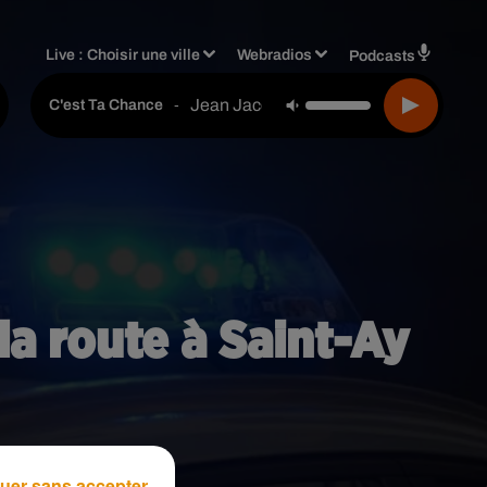
Live :
Choisir une ville
Webradios
Podcasts
Jean Jacques Goldman
-
C'est Ta Chance
la route à Saint-Ay
uer sans accepter