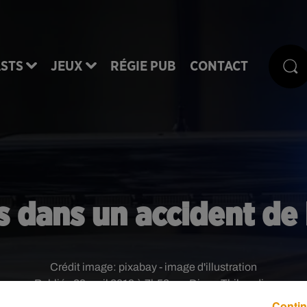
STS
JEUX
RÉGIE PUB
CONTACT
s dans un accident de 
Crédit image:
pixabay - image d'illustration
Publié : 29 avril 2019 à 7h53 par Diane Thibaudier
Contin