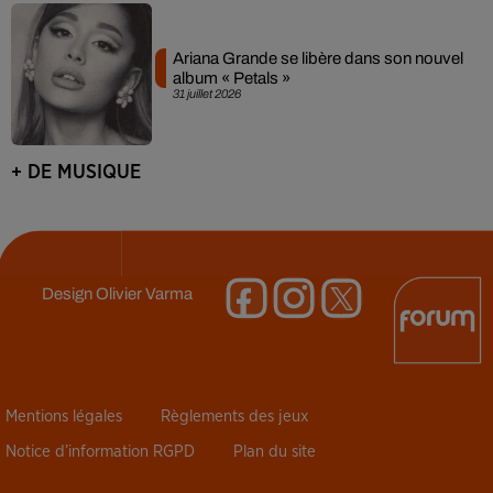
Ariana Grande se libère dans son nouvel
album « Petals »
31 juillet 2026
+ DE MUSIQUE
Design
Olivier Varma
Mentions légales
Règlements des jeux
Notice d’information RGPD
Plan du site