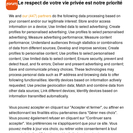
Le respect de votre vie privée est notre priorité
Le choc a été très violent et elle a traversé le pare brise. Elle
s’est vue délivrer 45 jours d’ITT et son ex conjoint, âgé d’une
We and
our (447) partners
do the following data processing based on
trentaine d’années a été jugé hier en comparution
your consent and/or our legitimate interest: Store and/or access
immédiate pour violences volontaires avec arme par
information on a device; Use limited data to select advertising; Create
profiles for personalised advertising; Use profiles to select personalised
destination
advertising; Measure advertising performance; Measure content
performance; Understand audiences through statistics or combinations
of data from different sources; Develop and improve services; Create
profiles to personalise content; Use profiles to select personalised
content; Use limited data to select content; Ensure security, prevent and
Musique
detect fraud, and fix errors; Deliver and present advertising and content;
Save and communicate privacy choices. These technologies may
process personal data such as IP address and browsing data to offer
following functionalities: Identify devices based on information actively
Après le film, bientôt une docu-série sur
requested; Use precise geolocation data; Match and combine data from
le père de Michael Jackson
other data sources; Link different devices; Identify devices based on
5 août 2026
information transmitted automatically.
Vous pouvez accepter en cliquant sur "Accepter et fermer", ou affiner en
sélectionnant les finalités et/ou partenaires dans "Gérer mes choix".
Vous pouvez également refuser en cliquant sur "Continuer sans
accepter". Vos préférences ne s'appliqueront que pour ce site. Vous
Tiny Desk invite Charlie Puth pour une
pouvez mettre à jour vos choix, ou retirer votre consentement à tout
live session solaire
4 août 2026