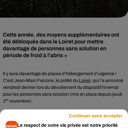
Cette année, des moyens supplémentaires ont
été débloqués dans le Loiret pour mettre
davantage de personnes sans solution en
période de froid à l'abris ⬦
Il y aura davantage de places d’hébergement d’urgence !
C’est Jean-Marc Falcone, le préfet du
Loiret
, qui l’a annoncé
vendredi dernier lors du dévoilement du dispositif hivernal
pour les personnes sans solution (mis en place depuis jeudi
er
1
novembre).
er
Continuer sans accepter
Selon
La République du Centre
, le 1
décembre 2018, la
capacité maximale sera atteinte avec un total de 1058
Le respect de votre vie privée est notre priorité