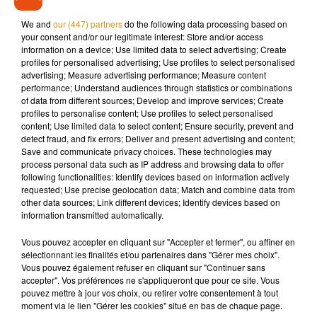
places, soit 39 de plus que l’hiver dernier. Egalement, pour la
première fois, deux travailleurs sociaux sont recrutés pour
We and
our (447) partners
do the following data processing based on
accompagner les plus démunis afin de tenter de leur trouver
your consent and/or our legitimate interest: Store and/or access
information on a device; Use limited data to select advertising; Create
des solutions plus pérennes.
profiles for personalised advertising; Use profiles to select personalised
advertising; Measure advertising performance; Measure content
performance; Understand audiences through statistics or combinations
of data from different sources; Develop and improve services; Create
profiles to personalise content; Use profiles to select personalised
Musique
content; Use limited data to select content; Ensure security, prevent and
detect fraud, and fix errors; Deliver and present advertising and content;
Save and communicate privacy choices. These technologies may
process personal data such as IP address and browsing data to offer
Après le film, bientôt une docu-série sur
following functionalities: Identify devices based on information actively
le père de Michael Jackson
requested; Use precise geolocation data; Match and combine data from
5 août 2026
other data sources; Link different devices; Identify devices based on
information transmitted automatically.
Vous pouvez accepter en cliquant sur "Accepter et fermer", ou affiner en
sélectionnant les finalités et/ou partenaires dans "Gérer mes choix".
Vous pouvez également refuser en cliquant sur "Continuer sans
Tiny Desk invite Charlie Puth pour une
accepter". Vos préférences ne s'appliqueront que pour ce site. Vous
live session solaire
4 août 2026
pouvez mettre à jour vos choix, ou retirer votre consentement à tout
moment via le lien "Gérer les cookies" situé en bas de chaque page.