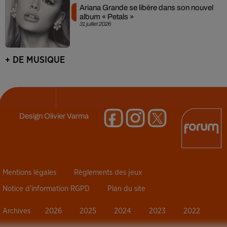
Ariana Grande se libère dans son nouvel
album « Petals »
31 juillet 2026
+ DE MUSIQUE
Design
Olivier Varma
Mentions légales
Règlements des jeux
Notice d’information RGPD
Plan du site
Archives
2026
2025
2024
2023
2022