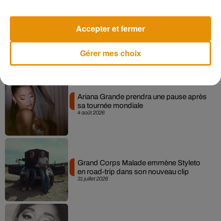
Accepter et fermer
Benjamin Biolay nous emmène en
festival dans son dernier clip
4 août 2026
Gérer mes choix
Ariana Grande prendra une pause après
sa tournée mondiale
4 août 2026
Grand Corps Malade emmène Styleto
en road-trip dans son nouveau clip
31 juillet 2026