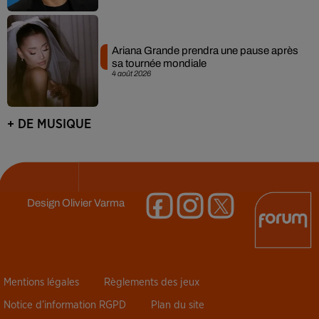
Ariana Grande prendra une pause après
sa tournée mondiale
4 août 2026
+ DE MUSIQUE
Design
Olivier Varma
Mentions légales
Règlements des jeux
Notice d’information RGPD
Plan du site