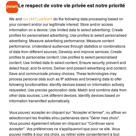
Le respect de votre vie privée est notre priorité
mettre de l'ambiance selon nos confrères de
la République
du Centre
.
We and
our (447) partners
do the following data processing based on
your consent and/or our legitimate interest: Store and/or access
Rendez-vous de 11 à 23 heures ce samedi 2 mars, au
information on a device; Use limited data to select advertising; Create
gymnase de Saint-Cyr-en-Val. Attention, l'entrée est
profiles for personalised advertising; Use profiles to select personalised
payante, comptez 5 euros par personne.
advertising; Measure advertising performance; Measure content
performance; Understand audiences through statistics or combinations
of data from different sources; Develop and improve services; Create
profiles to personalise content; Use profiles to select personalised
content; Use limited data to select content; Ensure security, prevent and
detect fraud, and fix errors; Deliver and present advertising and content;
Musique
Save and communicate privacy choices. These technologies may
process personal data such as IP address and browsing data to offer
following functionalities: Identify devices based on information actively
requested; Use precise geolocation data; Match and combine data from
Pomme emprunte le décor de l’émission
other data sources; Link different devices; Identify devices based on
« Loups Garous » pour son...
information transmitted automatically.
6 août 2026
Vous pouvez accepter en cliquant sur "Accepter et fermer", ou affiner en
sélectionnant les finalités et/ou partenaires dans "Gérer mes choix".
Vous pouvez également refuser en cliquant sur "Continuer sans
accepter". Vos préférences ne s'appliqueront que pour ce site. Vous
La version réécrite de « Beautiful Day »
pouvez mettre à jour vos choix, ou retirer votre consentement à tout