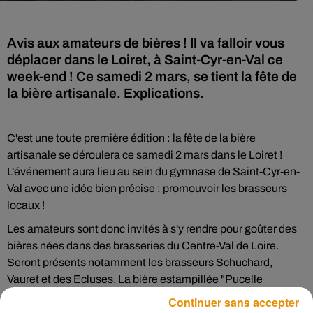
Avis aux amateurs de bières ! Il va falloir vous
déplacer dans le Loiret, à Saint-Cyr-en-Val ce
week-end ! Ce samedi 2 mars, se tient la fête de
la bière artisanale. Explications.
C'est une toute première édition : la fête de la bière
artisanale se déroulera ce samedi 2 mars dans le Loiret !
L'événement aura lieu au sein du gymnase de Saint-Cyr-en-
Val avec une idée bien précise : promouvoir les brasseurs
locaux !
Les amateurs sont donc invités à s'y rendre pour goûter des
bières nées dans des brasseries du Centre-Val de Loire.
Seront présents notamment les brasseurs Schuchard,
Vauret et des Ecluses. La bière estampillée "Pucelle
d'Orléans" sera également disponible lors de cette fête
Continuer sans accepter
originale. Plusieurs groupes musicaux sont invités pour