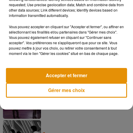
requested; Use precise geolocation data; Match and combine data from
produites chaque année en France.
other data sources; Link different devices; Identify devices based on
information transmitted automatically.
Vous pouvez accepter en cliquant sur "Accepter et fermer", ou affiner en
sélectionnant les finalités et/ou partenaires dans "Gérer mes choix".
Musique
Vous pouvez également refuser en cliquant sur "Continuer sans
accepter". Vos préférences ne s'appliqueront que pour ce site. Vous
pouvez mettre à jour vos choix, ou retirer votre consentement à tout
moment via le lien "Gérer les cookies" situé en bas de chaque page.
Pomme emprunte le décor de l’émission
« Loups Garous » pour son...
6 août 2026
Accepter et fermer
Gérer mes choix
La version réécrite de « Beautiful Day »
interprétée lors des...
6 août 2026