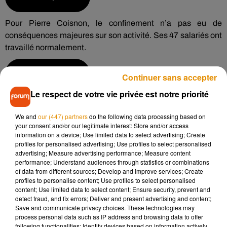
Pour Pierre Coisnon, le confinement n’a pas eu de
conséquences majeures sur son activité. Ses 47 salariés ont
travaillé normalement.
Écouter le podcast
Continuer sans accepter
Le respect de votre vie privée est notre priorité
Avec la réouverture des restaurants et donc des usines de
production de frites surgelées, Pierre Coisnon espère
We and
our (447) partners
do the following data processing based on
retrouver ses débouchés habituels. Une partie des stocks
your consent and/or our legitimate interest: Store and/or access
information on a device; Use limited data to select advertising; Create
pourrait toutefois être jetée.
profiles for personalised advertising; Use profiles to select personalised
advertising; Measure advertising performance; Measure content
performance; Understand audiences through statistics or combinations
of data from different sources; Develop and improve services; Create
profiles to personalise content; Use profiles to select personalised
Écouter le podcast
content; Use limited data to select content; Ensure security, prevent and
detect fraud, and fix errors; Deliver and present advertising and content;
Save and communicate privacy choices. These technologies may
process personal data such as IP address and browsing data to offer
Plus de 6 millions de tonnes de pommes de terre sont
following functionalities: Identify devices based on information actively