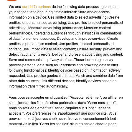
marché. La préfecture du Loiret a précisé que cela concernait
We and
our (447) partners
do the following data processing based on
20 kilos de viande, qui a été revendue en dehors du
your consent and/or our legitimate interest: Store and/or access
département et même a l’étranger.
information on a device; Use limited data to select advertising; Create
profiles for personalised advertising; Use profiles to select personalised
advertising; Measure advertising performance; Measure content
performance; Understand audiences through statistics or combinations
of data from different sources; Develop and improve services; Create
Musique
profiles to personalise content; Use profiles to select personalised
content; Use limited data to select content; Ensure security, prevent and
detect fraud, and fix errors; Deliver and present advertising and content;
Save and communicate privacy choices. These technologies may
process personal data such as IP address and browsing data to offer
Madonna sort enfin le remix de « Love
following functionalities: Identify devices based on information actively
Sensation » avec Kylie Minogue
7 août 2026
requested; Use precise geolocation data; Match and combine data from
other data sources; Link different devices; Identify devices based on
information transmitted automatically.
Vous pouvez accepter en cliquant sur "Accepter et fermer", ou affiner en
sélectionnant les finalités et/ou partenaires dans "Gérer mes choix".
Angèle et Amélie Lens dévoilent leur
Vous pouvez également refuser en cliquant sur "Continuer sans
collaboration tant attendue
accepter". Vos préférences ne s'appliqueront que pour ce site. Vous
7 août 2026
pouvez mettre à jour vos choix, ou retirer votre consentement à tout
moment via le lien "Gérer les cookies" situé en bas de chaque page.