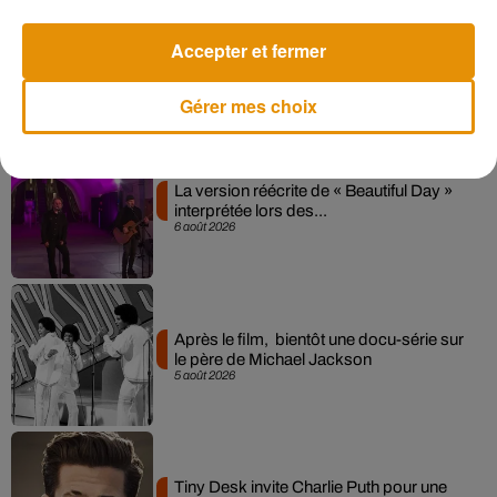
Pomme emprunte le décor de l’émission
Accepter et fermer
« Loups Garous » pour son...
6 août 2026
Gérer mes choix
La version réécrite de « Beautiful Day »
interprétée lors des...
6 août 2026
Après le film, bientôt une docu-série sur
le père de Michael Jackson
5 août 2026
Tiny Desk invite Charlie Puth pour une