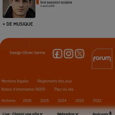
live session solaire
4 août 2026
+ DE MUSIQUE
Design
Olivier Varma
Mentions légales
Règlements des jeux
Notice d’information RGPD
Plan du site
Archives
2026
2025
2024
2023
2022
Live :
Choisir une ville
Webradios
Podcasts