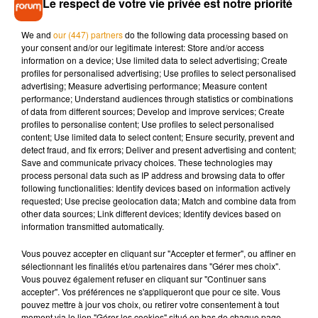
Le respect de votre vie privée est notre priorité
Pierre Pouëssel est âgé de 65 ans. Avant son arrivée dans le
Loiret en juillet 2019, il a notamment été préfet du Loir et
We and
our (447) partners
do the following data processing based on
your consent and/or our legitimate interest: Store and/or access
Cher entre 2004 et 2008.
information on a device; Use limited data to select advertising; Create
profiles for personalised advertising; Use profiles to select personalised
advertising; Measure advertising performance; Measure content
performance; Understand audiences through statistics or combinations
of data from different sources; Develop and improve services; Create
profiles to personalise content; Use profiles to select personalised
content; Use limited data to select content; Ensure security, prevent and
Musique
detect fraud, and fix errors; Deliver and present advertising and content;
Save and communicate privacy choices. These technologies may
process personal data such as IP address and browsing data to offer
following functionalities: Identify devices based on information actively
Pomme emprunte le décor de l’émission
requested; Use precise geolocation data; Match and combine data from
« Loups Garous » pour son...
other data sources; Link different devices; Identify devices based on
6 août 2026
information transmitted automatically.
Vous pouvez accepter en cliquant sur "Accepter et fermer", ou affiner en
sélectionnant les finalités et/ou partenaires dans "Gérer mes choix".
Vous pouvez également refuser en cliquant sur "Continuer sans
La version réécrite de « Beautiful Day »
accepter". Vos préférences ne s'appliqueront que pour ce site. Vous
interprétée lors des...
pouvez mettre à jour vos choix, ou retirer votre consentement à tout
6 août 2026
moment via le lien "Gérer les cookies" situé en bas de chaque page.