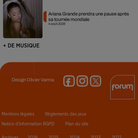
Ariana Grande prendra une pause après
sa tournée mondiale
4 août 2026
+ DE MUSIQUE
Design
Olivier Varma
Mentions légales
Règlements des jeux
Notice d’information RGPD
Plan du site
Archives
2026
2025
2024
2023
2022