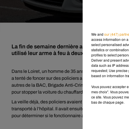
We and
our (447) partn
access information on a 
select personalised ad
La fin de semaine dernière a été agitée dans l'
statistics or combinatio
utilisé leur arme à feu à deux reprises, à chaq
profiles to select person
Deliver and present adv
data such as IP address 
requested; Use precise g
Dans le Loiret, un homme de 35 ans doit passer en comparu
based on information tra
a tenté de foncer sur des policiers au niveau de la commu
autres de la BAC, Brigade Anti-Criminalité, obligeant les ag
Vous pouvez accepter en 
mes choix". Vous pouvez
pour stopper la voiture du chauffard, qui n’a pas été blessé
ce site. Vous pouvez met
La veille déjà, des policiers avaient ouvert le feu près du 
bas de chaque page.
transporté à l’hôpital. Il avait ensuite été placé en garde 
pour déterminer si le fonctionnaire avait ou non le droit de