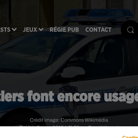
STS
JEUX
RÉGIE PUB
CONTACT
iciers font encore usa
Crédit image:
Commons Wikimédia
Publié : 5 mars 2018 à 5h59 par Benoit Hanrot
Contin