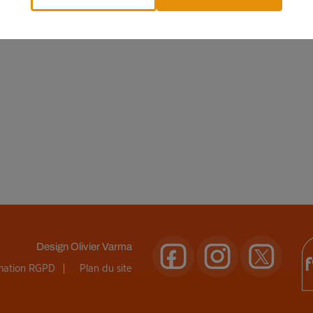
Design
Olivier Varma
rmation RGPD
Plan du site