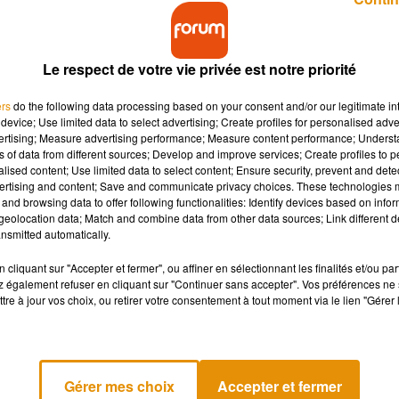
Le respect de votre vie privée est notre priorité
ers
do the following data processing based on your consent and/or our legitimate int
device; Use limited data to select advertising; Create profiles for personalised adver
vertising; Measure advertising performance; Measure content performance; Unders
agglomération orléanaise. Les forces de l'ordre ont
ns of data from different sources; Develop and improve services; Create profiles to 
ue fois pour stopper un chauffard. Décryptage :
alised content; Use limited data to select content; Ensure security, prevent and detect
ertising and content; Save and communicate privacy choices. These technologies
and browsing data to offer following functionalities: Identify devices based on infor
eolocation data; Match and combine data from other data sources; Link different de
tion immédiate aujourd’hui. Dans la nuit de vendredi à samedi, 
nsmitted automatically.
ne de
Saint-Pryvé-Saint-Mesmin
. Son véhicule en a dégradé de
ents à utiliser leur arme de service. Ils ont tiré dans les pneus
cliquant sur "Accepter et fermer", ou affiner en sélectionnant les finalités et/ou pa
 également refuser en cliquant sur "Continuer sans accepter". Vos préférences ne 
.
tre à jour vos choix, ou retirer votre consentement à tout moment via le lien "Gérer 
Auchan d’
Olivet
en direction d’un conducteur, qui avait été touché 
à vue puis en détention provisoire. De son côté, l’enquête se pours
 faire usage de son arme.
Gérer mes choix
Accepter et fermer