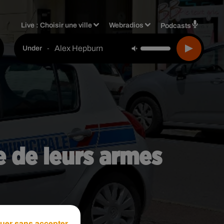
Live :
Choisir une ville
Webradios
Podcasts
Alex Hepburn
-
Under
ge de leurs armes
uer sans accepter