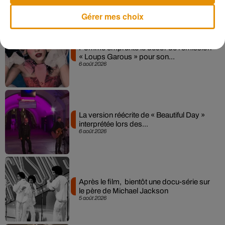
Musique
Gérer mes choix
Pomme emprunte le décor de l’émission
« Loups Garous » pour son...
6 août 2026
La version réécrite de « Beautiful Day »
interprétée lors des...
6 août 2026
Après le film, bientôt une docu-série sur
le père de Michael Jackson
5 août 2026