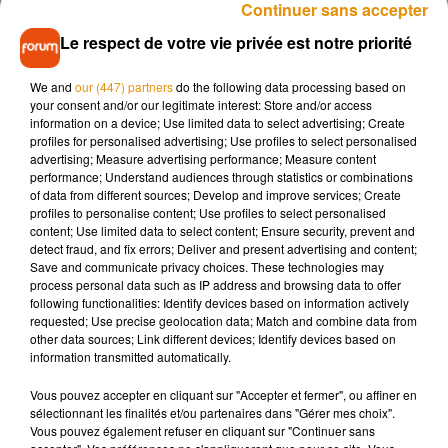
Continuer sans accepter
Le respect de votre vie privée est notre priorité
We and
our (447) partners
do the following data processing based on
your consent and/or our legitimate interest: Store and/or access
information on a device; Use limited data to select advertising; Create
profiles for personalised advertising; Use profiles to select personalised
advertising; Measure advertising performance; Measure content
performance; Understand audiences through statistics or combinations
of data from different sources; Develop and improve services; Create
profiles to personalise content; Use profiles to select personalised
content; Use limited data to select content; Ensure security, prevent and
detect fraud, and fix errors; Deliver and present advertising and content;
Save and communicate privacy choices. These technologies may
process personal data such as IP address and browsing data to offer
following functionalities: Identify devices based on information actively
Pour l’heure, aucune hypothèse n’est écartée par les
requested; Use precise geolocation data; Match and combine data from
enquêteurs dans cette sordide affaire. Une cellule
other data sources; Link different devices; Identify devices based on
information transmitted automatically.
psychologique a été mise en place au Centre hospitalier de
l’agglomération montargoise pour les infirmiers libéraux qui
Vous pouvez accepter en cliquant sur "Accepter et fermer", ou affiner en
le souhaitent. Karine Foucher était la présidente
sélectionnant les finalités et/ou partenaires dans "Gérer mes choix".
Vous pouvez également refuser en cliquant sur "Continuer sans
départementale du syndicat des infirmières et infirmiers