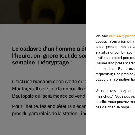
We and
our (447) partn
access information on a 
select personalised ad
Le cadavre d'un homme a été retrouvé par un p
statistics or combinatio
l'heure, on ignore tout de son identité et de son
profiles to select person
semaine. Décryptage :
Deliver and present adv
data such as IP address 
requested; Use precise g
based on information tra
C’est une macabre découverte qu’a réalisé un individu qui s
Montargis
. Il s’agit de la dépouille d’un homme. Il pourra
Vous pouvez accepter en 
mes choix". Vous pouvez
L’autopsie qui sera menée ce vendredi devra en dire plus.
ce site. Vous pouvez met
Pour l’heure, les enquêteurs n’écartent aucune piste. C’es
bas de chaque page.
près du parc relais de la station Libération à
Orléans
.