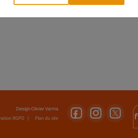
Design
Olivier Varma
rmation RGPD
Plan du site