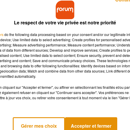
Le respect de votre vie privée est notre priorité
ers
do the following data processing based on your consent and/or our legitimate int
device; Use limited data to select advertising; Create profiles for personalised adver
vertising; Measure advertising performance; Measure content performance; Unders
assant, ce mercredi après-midi à Montargis. Pour
ns of data from different sources; Develop and improve services; Create profiles to 
 âge. Une autopsie est prévue d'ici la fin de la
alised content; Use limited data to select content; Ensure security, prevent and detect
ertising and content; Save and communicate privacy choices. These technologies
and browsing data to offer following functionalities: Identify devices based on infor
eolocation data; Match and combine data from other data sources; Link different de
nsmitted automatically.
e baladait hier aux alentours de 15h le long du lac des Closiers,
it s’agir d’une personne déclarée disparue depuis début janvier.
cliquant sur "Accepter et fermer", ou affiner en sélectionnant les finalités et/ou pa
 également refuser en cliquant sur "Continuer sans accepter". Vos préférences ne 
tre à jour vos choix, ou retirer votre consentement à tout moment via le lien "Gérer 
t le
deuxième cadavre découvert
ce mercredi après celui retrouv
Gérer mes choix
Accepter et fermer