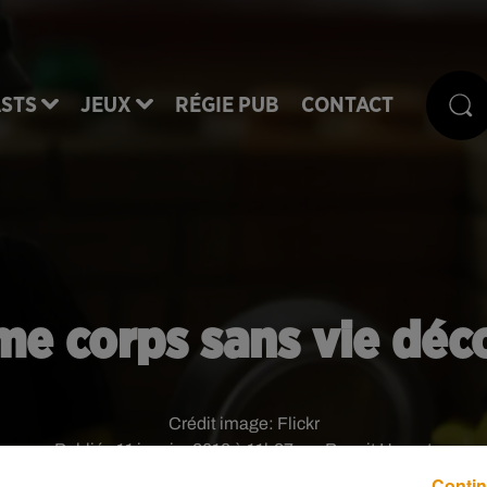
STS
JEUX
RÉGIE PUB
CONTACT
ème corps sans vie déc
Crédit image:
Flickr
Publié : 11 janvier 2018 à 11h37 par Benoit Hanrot
Contin