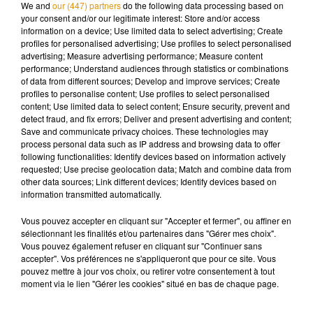
We and
our (447) partners
do the following data processing based on
enfants et une inéligibilité de cinq ans.
your consent and/or our legitimate interest: Store and/or access
information on a device; Use limited data to select advertising; Create
profiles for personalised advertising; Use profiles to select personalised
advertising; Measure advertising performance; Measure content
performance; Understand audiences through statistics or combinations
of data from different sources; Develop and improve services; Create
Musique
profiles to personalise content; Use profiles to select personalised
content; Use limited data to select content; Ensure security, prevent and
detect fraud, and fix errors; Deliver and present advertising and content;
Save and communicate privacy choices. These technologies may
Madonna sort enfin le remix de « Love
process personal data such as IP address and browsing data to offer
Sensation » avec Kylie Minogue
following functionalities: Identify devices based on information actively
7 août 2026
requested; Use precise geolocation data; Match and combine data from
other data sources; Link different devices; Identify devices based on
information transmitted automatically.
Vous pouvez accepter en cliquant sur "Accepter et fermer", ou affiner en
Angèle et Amélie Lens dévoilent leur
sélectionnant les finalités et/ou partenaires dans "Gérer mes choix".
collaboration tant attendue
Vous pouvez également refuser en cliquant sur "Continuer sans
7 août 2026
accepter". Vos préférences ne s'appliqueront que pour ce site. Vous
pouvez mettre à jour vos choix, ou retirer votre consentement à tout
moment via le lien "Gérer les cookies" situé en bas de chaque page.