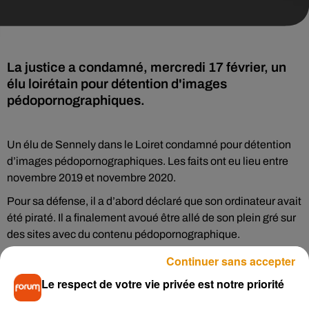
La justice a condamné, mercredi 17 février, un
élu loirétain pour détention d'images
pédopornographiques.
Un élu de Sennely dans le Loiret condamné pour détention
d’images pédopornographiques. Les faits ont eu lieu entre
novembre 2019 et novembre 2020.
Pour sa défense, il a d’abord déclaré que son ordinateur avait
été piraté. Il a finalement avoué être allé de son plein gré sur
des sites avec du contenu pédopornographique.
L’homme, âgé de 70 ans, est un ancien conteur
Continuer sans accepter
professionnel. Il a écopé d’une peine de 12 mois de prison
Le respect de votre vie privée est notre priorité
assortie d’un sursis probatoire de deux ans. Il a aussi une
interdiction définitive d’exercer une mission auprès des