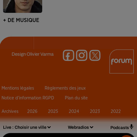
+ DE MUSIQUE
Design
Olivier Varma
Mentions légales
Règlements des jeux
Notice d’information RGPD
Plan du site
Archives
2026
2025
2024
2023
2022
Live :
Choisir une ville
Webradios
Podcasts