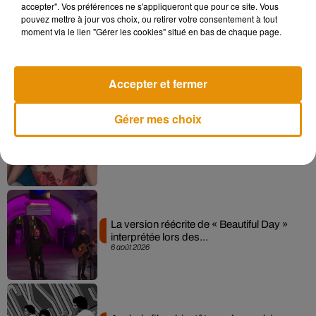
accepter". Vos préférences ne s'appliqueront que pour ce site. Vous
pouvez mettre à jour vos choix, ou retirer votre consentement à tout
moment via le lien "Gérer les cookies" situé en bas de chaque page.
Angèle et Amélie Lens dévoilent leur
collaboration tant attendue
7 août 2026
Accepter et fermer
Gérer mes choix
Pomme emprunte le décor de l’émission
« Loups Garous » pour son...
6 août 2026
La version réécrite de « Beautiful Day »
interprétée lors des...
6 août 2026