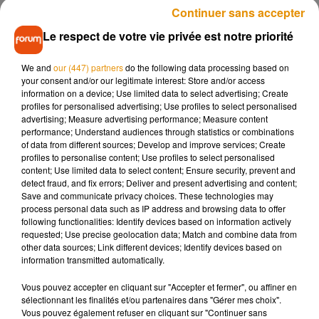
Les gendarmes une fois sur place sont accueillis par le
Continuer sans accepter
forcené qui menace de leur tirer dessus avec son revolver.
Le respect de votre vie privée est notre priorité
L’homme envoie ensuite son chien pour attaquer les
militaires. L’animal sera blessé par des coups de feu, mais
We and
our (447) partners
do the following data processing based on
pas mortellement selon nos confrères de la République du
your consent and/or our legitimate interest: Store and/or access
Centre. Le forcené a été placé en détention provisoire et sera
information on a device; Use limited data to select advertising; Create
jugé aujourd’hui. Il est poursuivi pour outrages, menaces de
profiles for personalised advertising; Use profiles to select personalised
advertising; Measure advertising performance; Measure content
mort sur personnes dépositaires de l’autorité publique et
performance; Understand audiences through statistics or combinations
violences avec armes.
of data from different sources; Develop and improve services; Create
profiles to personalise content; Use profiles to select personalised
content; Use limited data to select content; Ensure security, prevent and
detect fraud, and fix errors; Deliver and present advertising and content;
Save and communicate privacy choices. These technologies may
Musique
process personal data such as IP address and browsing data to offer
following functionalities: Identify devices based on information actively
requested; Use precise geolocation data; Match and combine data from
other data sources; Link different devices; Identify devices based on
information transmitted automatically.
Madonna sort enfin le remix de « Love
Sensation » avec Kylie Minogue
7 août 2026
Vous pouvez accepter en cliquant sur "Accepter et fermer", ou affiner en
sélectionnant les finalités et/ou partenaires dans "Gérer mes choix".
Vous pouvez également refuser en cliquant sur "Continuer sans