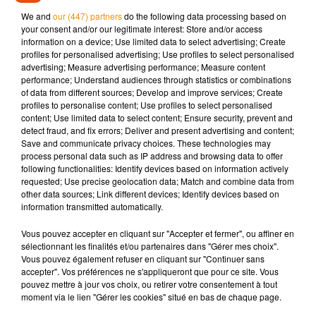
pharmacie et la banque attenantes ont été légèrement
We and
our (447) partners
do the following data processing based on
dégradées. Une enquête a été ouverte par les autorités pour
your consent and/or our legitimate interest: Store and/or access
comprendre les circonstances du départ de feu.
information on a device; Use limited data to select advertising; Create
profiles for personalised advertising; Use profiles to select personalised
advertising; Measure advertising performance; Measure content
performance; Understand audiences through statistics or combinations
of data from different sources; Develop and improve services; Create
Musique
profiles to personalise content; Use profiles to select personalised
content; Use limited data to select content; Ensure security, prevent and
detect fraud, and fix errors; Deliver and present advertising and content;
Save and communicate privacy choices. These technologies may
process personal data such as IP address and browsing data to offer
Madonna sort enfin le remix de « Love
following functionalities: Identify devices based on information actively
Sensation » avec Kylie Minogue
requested; Use precise geolocation data; Match and combine data from
7 août 2026
other data sources; Link different devices; Identify devices based on
information transmitted automatically.
Vous pouvez accepter en cliquant sur "Accepter et fermer", ou affiner en
sélectionnant les finalités et/ou partenaires dans "Gérer mes choix".
Angèle et Amélie Lens dévoilent leur
Vous pouvez également refuser en cliquant sur "Continuer sans
collaboration tant attendue
accepter". Vos préférences ne s'appliqueront que pour ce site. Vous
7 août 2026
pouvez mettre à jour vos choix, ou retirer votre consentement à tout
moment via le lien "Gérer les cookies" situé en bas de chaque page.