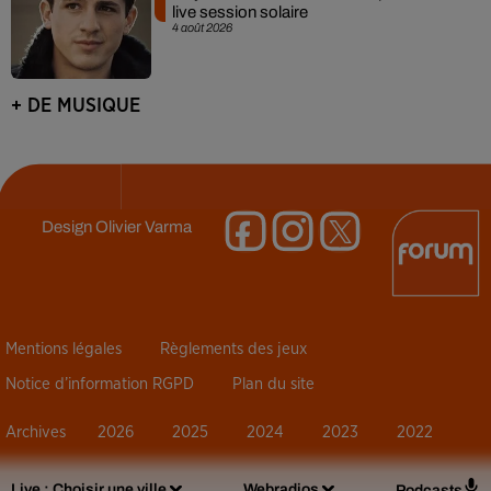
live session solaire
4 août 2026
+ DE MUSIQUE
Design
Olivier Varma
Mentions légales
Règlements des jeux
Notice d’information RGPD
Plan du site
Archives
2026
2025
2024
2023
2022
Live :
Choisir une ville
Webradios
Podcasts