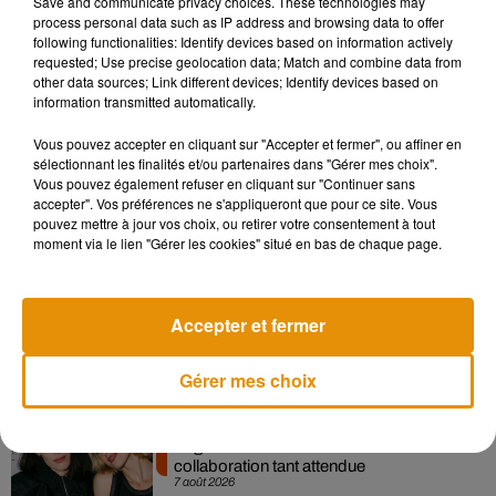
Save and communicate privacy choices. These technologies may
process personal data such as IP address and browsing data to offer
following functionalities: Identify devices based on information actively
requested; Use precise geolocation data; Match and combine data from
other data sources; Link different devices; Identify devices based on
information transmitted automatically.
Vous pouvez accepter en cliquant sur "Accepter et fermer", ou affiner en
sélectionnant les finalités et/ou partenaires dans "Gérer mes choix".
Vous pouvez également refuser en cliquant sur "Continuer sans
accepter". Vos préférences ne s'appliqueront que pour ce site. Vous
Musique
pouvez mettre à jour vos choix, ou retirer votre consentement à tout
moment via le lien "Gérer les cookies" situé en bas de chaque page.
Madonna sort enfin le remix de « Love
Sensation » avec Kylie Minogue
Accepter et fermer
7 août 2026
Gérer mes choix
Angèle et Amélie Lens dévoilent leur
collaboration tant attendue
7 août 2026