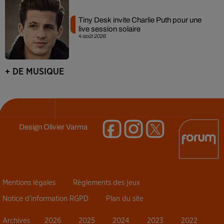
Tiny Desk invite Charlie Puth pour une
live session solaire
4 août 2026
+ DE MUSIQUE
Design
Olivier Varma
Mentions légales
Règlements des jeux
Notice d’information RGPD
Plan du site
Archives
2026
2025
2024
2023
2022