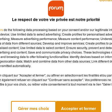
Le respect de votre vie privée est notre priorité
ers
do the following data processing based on your consent and/or our legitimate int
device; Use limited data to select advertising; Create profiles for personalised adver
vertising; Measure advertising performance; Measure content performance; Unders
t, vient de léguer un million d'euros à sa commune.
ns of data from different sources; Develop and improve services; Create profiles to 
alised content; Use limited data to select content; Ensure security, prevent and detect
ertising and content; Save and communicate privacy choices. These technologies
and browsing data to offer following functionalities: Identify devices based on infor
eolocation data; Match and combine data from other data sources; Link different de
rise, elle a décidé de léguer sa fortune au village dans lequel ell
nsmitted automatically.
agénaire a également cédé sa maison et tout ce qu’elle contenait 
cliquant sur "Accepter et fermer", ou affiner en sélectionnant les finalités et/ou pa
 également refuser en cliquant sur "Continuer sans accepter". Vos préférences ne 
une, et qui sera attribuée au prochain maire, puisque les
tre à jour vos choix, ou retirer votre consentement à tout moment via le lien "Gérer 
e maire actuel ne se représente pas, mais a déjà donné des idée
 agrandissant la salle des fêtes par exemple, selon nos confrères
Gérer mes choix
Accepter et fermer