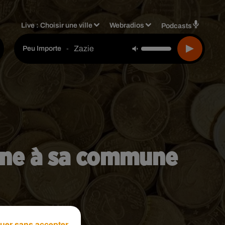
Live :
Choisir une ville
Webradios
Podcasts
Zazie
-
Peu Importe
tune à sa commune
uer sans accepter