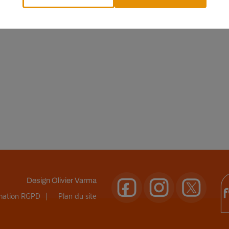
Design
Olivier Varma
rmation RGPD
Plan du site