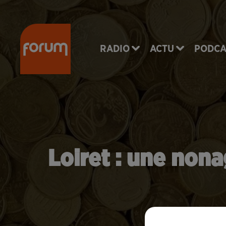
RADIO
ACTU
PODCA
Loiret : une non