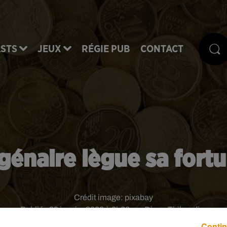
STS
JEUX
RÉGIE PUB
CONTACT
agénaire lègue sa for
Crédit image:
pixabay
Publié : 29 janvier 2020 à 8h28 par Diane Thibaudier
Contin