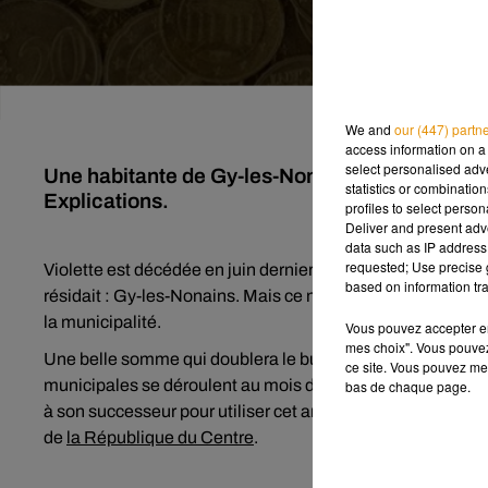
We and
our (447) partn
access information on a 
select personalised ad
Une habitante de Gy-les-Nonains, dans le Loire
statistics or combinatio
Explications.
profiles to select person
Deliver and present adv
data such as IP address 
requested; Use precise g
Violette est décédée en juin dernier, à l’âge de 90 ans. Surp
based on information tra
résidait : Gy-les-Nonains. Mais ce n’est pas tout ! La non
la municipalité.
Vous pouvez accepter en 
mes choix". Vous pouvez
Une belle somme qui doublera le budget annuel de la comm
ce site. Vous pouvez met
municipales se déroulent au mois de mars. André Baron, l
bas de chaque page.
à son successeur pour utiliser cet argent à bon escient, en
de
la République du Centre
.