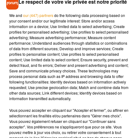
Le respect de votre vie privée est notre priorité
nationale ».
We and
our (447) partners
do the following data processing based on
Le conservatoire, le centre de loisirs et les clubs sportifs
your consent and/or our legitimate interest: Store and/or access
resteront également clos cette semaine, comme le rapporte
information on a device; Use limited data to select advertising; Create
profiles for personalised advertising; Use profiles to select personalised
La République du Centre
.
advertising; Measure advertising performance; Measure content
performance; Understand audiences through statistics or combinations
of data from different sources; Develop and improve services; Create
profiles to personalise content; Use profiles to select personalised
content; Use limited data to select content; Ensure security, prevent and
Musique
detect fraud, and fix errors; Deliver and present advertising and content;
Save and communicate privacy choices. These technologies may
process personal data such as IP address and browsing data to offer
following functionalities: Identify devices based on information actively
Pomme emprunte le décor de l’émission
requested; Use precise geolocation data; Match and combine data from
« Loups Garous » pour son...
other data sources; Link different devices; Identify devices based on
6 août 2026
information transmitted automatically.
Vous pouvez accepter en cliquant sur "Accepter et fermer", ou affiner en
sélectionnant les finalités et/ou partenaires dans "Gérer mes choix".
Vous pouvez également refuser en cliquant sur "Continuer sans
La version réécrite de « Beautiful Day »
accepter". Vos préférences ne s'appliqueront que pour ce site. Vous
interprétée lors des...
pouvez mettre à jour vos choix, ou retirer votre consentement à tout
6 août 2026
moment via le lien "Gérer les cookies" situé en bas de chaque page.