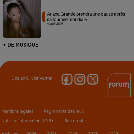
Ariana Grande prendra une pause après
sa tournée mondiale
4 août 2026
+ DE MUSIQUE
Design
Olivier Varma
Mentions légales
Règlements des jeux
Notice d’information RGPD
Plan du site