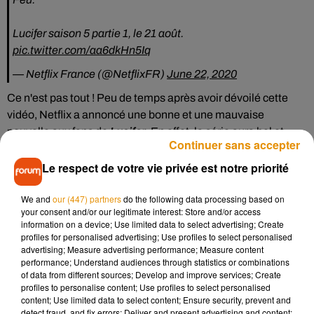
Lucifer saison 5 partie 1, le 21 août.
pic.twitter.com/aa6dkHn5Iq
— Netflix France (@NetflixFR)
June 22, 2020
Ce n'est pas tout ! Peu de temps après avoir dévoilé cette
vidéo, Netflix a annoncé une bonne et une mauvaise
nouvelle aux fans de
Lucifer
. En effet, la série aura bel et
Continuer sans accepter
bien sa sixième saison mais...il s'agira de la dernière : l
a
"
saison finale, finale
"
.
Le respect de votre vie privée est notre priorité
On a négocié avec le sheitan en personne et il est d’accord :
We and
our (447) partners
do the following data processing based on
LUCIFER REVIENDRA POUR UNE SIXIÈME ET
your consent and/or our legitimate interest: Store and/or access
DERNIÈRE SAISON (genre, vraiment la dernière) !
information on a device; Use limited data to select advertising; Create
profiles for personalised advertising; Use profiles to select personalised
— Netflix France (@NetflixFR)
June 23, 2020
advertising; Measure advertising performance; Measure content
performance; Understand audiences through statistics or combinations
the devil made us do it. �xÈ
#lucifer
will return for a sixth
of data from different sources; Develop and improve services; Create
profiles to personalise content; Use profiles to select personalised
and final season. like, FINAL final.
content; Use limited data to select content; Ensure security, prevent and
pic.twitter.com/o27z6ToMaV
detect fraud, and fix errors; Deliver and present advertising and content;