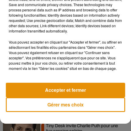
Save and communicate privacy choices. These technologies may
— Lucifer (@LuciferNetflix)
June 23, 2020
process personal data such as IP address and browsing data to offer
following functionalities: Identify devices based on information actively
Si on ne sait pas encore quand sera diffusée la partie 2 de la
requested; Use precise geolocation data; Match and combine data from
saison 5, il semblerait logique que la sixième et dernière
other data sources; Link different devices; Identify devices based on
saison soit quant à elle dévoilée
en fin d'année 2021 ou en
information transmitted automatically.
2022. Patience...
Vous pouvez accepter en cliquant sur "Accepter et fermer", ou affiner en
sélectionnant les finalités et/ou partenaires dans "Gérer mes choix".
Vous pouvez également refuser en cliquant sur "Continuer sans
accepter". Vos préférences ne s'appliqueront que pour ce site. Vous
pouvez mettre à jour vos choix, ou retirer votre consentement à tout
Musique
moment via le lien "Gérer les cookies" situé en bas de chaque page.
Après le film, bientôt une docu-série sur
Accepter et fermer
le père de Michael Jackson
5 août 2026
Gérer mes choix
Tiny Desk invite Charlie Puth pour une
live session solaire