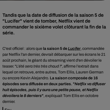
Tandis que la date de diffusion de la saison 5 de
"Lucifer" vient de tomber, Netflix vient de
commander le sixième volet clôturant la fin de la
série.
C'est officiel : a
lors que
la saison 5 de
Lucifer
, commandée
par Netflix l'an dernier, devrait débarquer sur les écrans le 21
août prochain, le géant du streaming vient d'en dévoiler le
teaser. "
L’été sera très très chaud !
", affirme l’extrait dans
lequel on retrouve, entre autres, Tom Ellis, Lauren German
ou encore Kevin Alejandro.
La saison composée de 16
épisodes sera diffusée en deux parties. "
Netflix va diffuser
huit épisodes, puis il y aura une petite pause, et Netflix
dévoilera le 8 derniers
"
, expliquait Tom Ellis en octobre
dernier.
Feu.