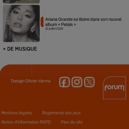
Ariana Grande se libère dans son nouvel
album « Petals »
31 juillet 2026
+ DE MUSIQUE
Design
Olivier Varma
Mentions légales
Règlements des jeux
Notice d’information RGPD
Plan du site