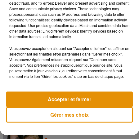
Pour rappel,
Mad Men
suivait le quotidien d’un groupe de
detect fraud, and fix errors; Deliver and present advertising and content;
Save and communicate privacy choices. These technologies may
publicitaires new-yorkais dans les années 60. Entre sexisme,
process personal data such as IP address and browsing data to offer
tabagisme, alcoolisme et racisme, la série d
iffusée de 2007 à
following functionalities: Identify devices based on information actively
2015 sur la chaîne américaine AMC et aujourd'hui disponible
requested; Use precise geolocation data; Match and combine data from
other data sources; Link different devices; Identify devices based on
sur
Netflix
, est restée l’une des séries les plus appréciées
information transmitted automatically.
pour son portrait empreint de réalisme des années 60 et 70
aux États-Unis.
Vous pouvez accepter en cliquant sur "Accepter et fermer", ou affiner en
sélectionnant les finalités et/ou partenaires dans "Gérer mes choix".
Vous pouvez également refuser en cliquant sur "Continuer sans
accepter". Vos préférences ne s'appliqueront que pour ce site. Vous
pouvez mettre à jour vos choix, ou retirer votre consentement à tout
moment via le lien "Gérer les cookies" situé en bas de chaque page.
Musique
Accepter et fermer
Madonna sort enfin le remix de « Love
Sensation » avec Kylie Minogue
7 août 2026
Gérer mes choix