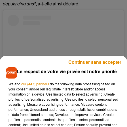
depuis cinq ans"
, a-t-elle ainsi déclaré.
Continuer sans accepter
Le respect de votre vie privée est notre priorité
We and
our (447) partners
do the following data processing based on
your consent and/or our legitimate interest: Store and/or access
Voir cette publication sur Instagram
information on a device; Use limited data to select advertising; Create
profiles for personalised advertising; Use profiles to select personalised
Happy 81st Birthday Peggy. You’ll never be just one of a
advertising; Measure advertising performance; Measure content
hundred colors in a box �x #madmen
performance; Understand audiences through statistics or combinations
of data from different sources; Develop and improve services; Create
Une publication partagée par
Elisabeth Moss
(@elisabethmossofficial) le
profiles to personalise content; Use profiles to select personalised
content; Use limited data to select content; Ensure security, prevent and