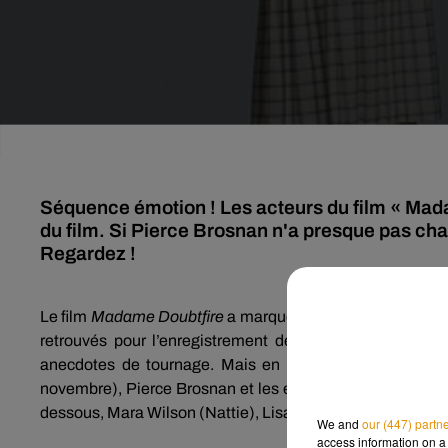
Séquence émotion ! Les acteurs du film « Madam
du film. Si Pierce Brosnan n'a presque pas ch
Regardez !
Le film
Madame
Doubtfire
a marqué toute une génération
retrouvés pour l’enregistrement de l’émission
The
Tod
anecdotes de tournage.
Mais en attendant la diffusion
novembre), Pierce Brosnan et les enfants de la série ont d
dessous
, Mara Wilson
(
Nattie
)
, Lisa
Jakub
(Lydia)
et Matt
We and
our (447) partn
access information on a 