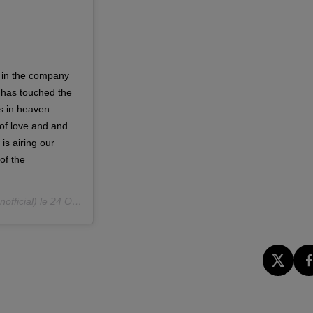
e in the company
t has touched the
is in heaven
of love and and
s airing our
of the
fficial) le
24 Oct. 2018 à 11 :03 PDT