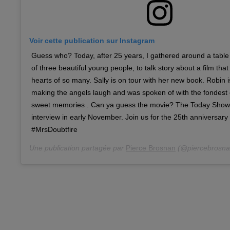
Voir cette publication sur Instagram
Guess who? Today, after 25 years, I gathered around a tabl
of three beautiful young people, to talk story about a film tha
hearts of so many. Sally is on tour with her new book. Robin 
making the angels laugh and was spoken of with the fondest 
sweet memories . Can ya guess the movie? The Today Show i
interview in early November. Join us for the 25th anniversary 
#MrsDoubtfire
Une publication partagée par
Pierce Brosnan
(@piercebrosnano