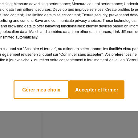
vertising; Measure advertising performance; Measure content performance; Unders
a aussi tenu à adresser un message à ses fans et à rendre un 
ns of data from different sources; Develop and improve services; Create profiles to 
, décédé en 2014 :
«
Je me suis retrouvé autour d’une table a
alised content; Use limited data to select content; Ensure security, prevent and detect
ouché le cœur de tant de personnes.
Sally [Field] est en tournée p
ertising and content; Save and communicate privacy choices. These technologies
and browsing data to offer following functionalities: Identify devices based on infor
rire les anges et nous avons parlé de lui avec amour en évoquant
eolocation data; Match and combine data from other data sources; Link different de
nsmitted automatically.
ater
pic.twitter.com/Xa8LoUVNIE
cliquant sur "Accepter et fermer", ou affiner en sélectionnant les finalités et/ou pa
 également refuser en cliquant sur "Continuer sans accepter". Vos préférences ne 
tre à jour vos choix, ou retirer votre consentement à tout moment via le lien "Gérer 
Gérer mes choix
Accepter et fermer