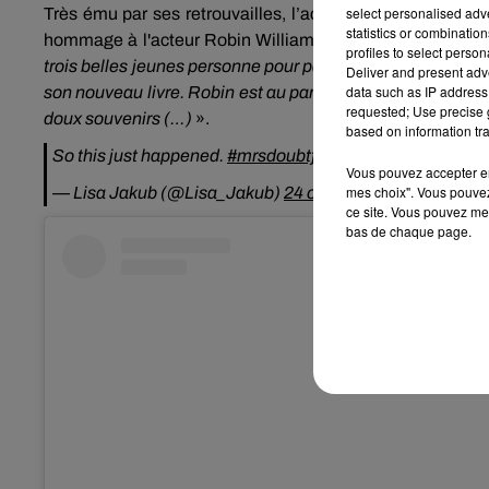
select personalised ad
Très ému par ses retrouvailles, l’acteur Pierce Brosnan 
statistics or combinatio
hommage à l'acteur Robin Williams
(
Madame
Doubtfire
)
profiles to select person
trois belles jeunes personne pour parler d’un film qui a t
Deliver and present adv
data such as IP address 
son nouveau livre.
Robin est au paradis en train de faire 
requested; Use precise g
doux souvenirs
(…)
».
based on information tra
So this just happened.
#mrsdoubtfire
#reunion
#25yearsl
Vous pouvez accepter en 
mes choix". Vous pouvez
— Lisa Jakub (@Lisa_Jakub)
24 octobre 2018
ce site. Vous pouvez met
bas de chaque page.