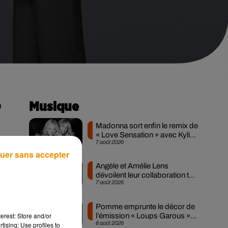
e
Musique
Madonna sort enfin le remix de
« Love Sensation » avec Kylie
7 août 2026
Minogue
uer sans accepter
ont
Angèle et Amélie Lens
des
dévoilent leur collaboration tant
7 août 2026
attendue
 de
ci-
Pomme emprunte le décor de
erest: Store and/or
l’émission « Loups Garous »
6 août 2026
tising; Use profiles to
pour son...