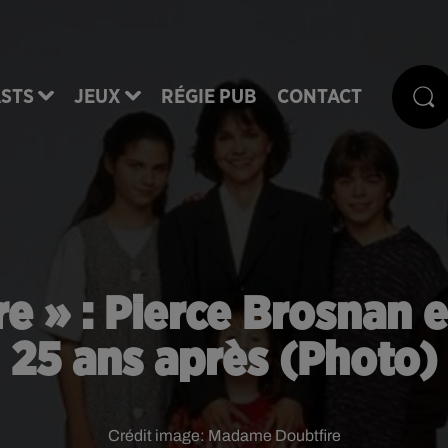
STS
JEUX
RÉGIE PUB
CONTACT
 » : Pierce Brosnan et
25 ans après (Photo)
Crédit image:
Madame Doubtfire