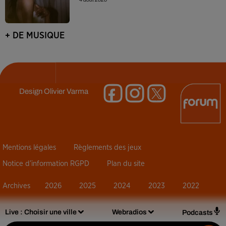
+ DE MUSIQUE
Design
Olivier Varma
Mentions légales
Règlements des jeux
Notice d’information RGPD
Plan du site
Archives
2026
2025
2024
2023
2022
Live :
Choisir une ville
Webradios
Podcasts