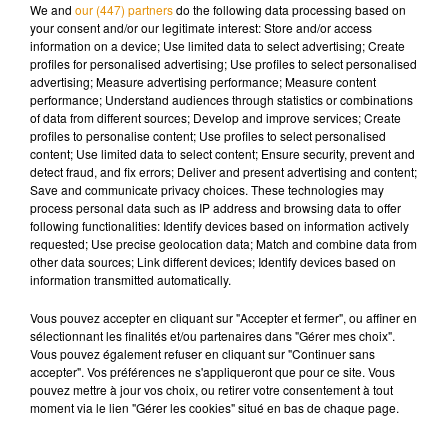
faites dans le
Maine-et-Loire
, 8 dans la Sarthe, 11 en Vendée
We and
our (447) partners
do the following data processing based on
et 45 en Loire-Atlantique.
your consent and/or our legitimate interest: Store and/or access
information on a device; Use limited data to select advertising; Create
profiles for personalised advertising; Use profiles to select personalised
advertising; Measure advertising performance; Measure content
performance; Understand audiences through statistics or combinations
of data from different sources; Develop and improve services; Create
Musique
profiles to personalise content; Use profiles to select personalised
content; Use limited data to select content; Ensure security, prevent and
detect fraud, and fix errors; Deliver and present advertising and content;
Save and communicate privacy choices. These technologies may
Pomme emprunte le décor de l’émission
process personal data such as IP address and browsing data to offer
« Loups Garous » pour son...
following functionalities: Identify devices based on information actively
6 août 2026
requested; Use precise geolocation data; Match and combine data from
other data sources; Link different devices; Identify devices based on
information transmitted automatically.
Vous pouvez accepter en cliquant sur "Accepter et fermer", ou affiner en
La version réécrite de « Beautiful Day »
sélectionnant les finalités et/ou partenaires dans "Gérer mes choix".
interprétée lors des...
Vous pouvez également refuser en cliquant sur "Continuer sans
6 août 2026
accepter". Vos préférences ne s'appliqueront que pour ce site. Vous
pouvez mettre à jour vos choix, ou retirer votre consentement à tout
moment via le lien "Gérer les cookies" situé en bas de chaque page.