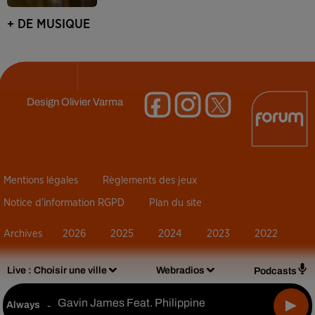
+ DE MUSIQUE
Design
Olivier Varma
Mentions légales
Règlements des jeux
Notice d’information RGPD
Plan du site
Archives
2026
2025
2024
2023
2022
Live :
Choisir une ville
Webradios
Podcasts
Gavin James Feat. Philippine
Always
-