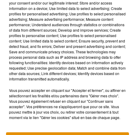
your consent and/or our legitimate interest: Store and/or access
information on a device; Use limited data to select advertising; Create
profiles for personalised advertising; Use profiles to select personalised
advertising; Measure advertising performance; Measure content
performance; Understand audiences through statistics or combinations
Musique
of data from different sources; Develop and improve services; Create
profiles to personalise content; Use profiles to select personalised
content; Use limited data to select content; Ensure security, prevent and
detect fraud, and fix errors; Deliver and present advertising and content;
Pomme emprunte le décor de l’émission
Save and communicate privacy choices. These technologies may
« Loups Garous » pour son...
process personal data such as IP address and browsing data to offer
6 août 2026
following functionalities: Identify devices based on information actively
requested; Use precise geolocation data; Match and combine data from
other data sources; Link different devices; Identify devices based on
information transmitted automatically.
La version réécrite de « Beautiful Day »
Vous pouvez accepter en cliquant sur "Accepter et fermer", ou affiner en
interprétée lors des...
sélectionnant les finalités et/ou partenaires dans "Gérer mes choix".
6 août 2026
Vous pouvez également refuser en cliquant sur "Continuer sans
accepter". Vos préférences ne s'appliqueront que pour ce site. Vous
pouvez mettre à jour vos choix, ou retirer votre consentement à tout
moment via le lien "Gérer les cookies" situé en bas de chaque page.
Après le film, bientôt une docu-série sur
le père de Michael Jackson