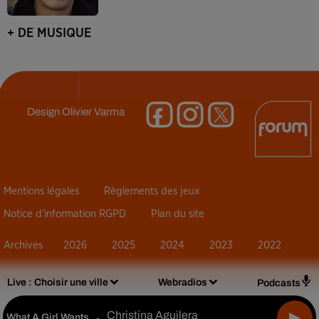
+ DE MUSIQUE
Design
Olivier Varma
Mentions légales
Règlements des jeux
Notice d’information RGPD
Plan du site
Archives
2026
2025
2024
2023
2022
Live :
Choisir une ville
Webradios
Podcasts
Christina Aguilera
What A Girl Wants
-