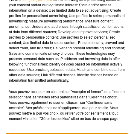
reconnaissance préalable de culpabilité).
your consent and/or our legitimate interest: Store and/or access
information on a device; Use limited data to select advertising; Create
profiles for personalised advertising; Use profiles to select personalised
advertising; Measure advertising performance; Measure content
performance; Understand audiences through statistics or combinations
Musique
of data from different sources; Develop and improve services; Create
profiles to personalise content; Use profiles to select personalised
content; Use limited data to select content; Ensure security, prevent and
detect fraud, and fix errors; Deliver and present advertising and content;
Madonna sort enfin le remix de « Love
Save and communicate privacy choices. These technologies may
Sensation » avec Kylie Minogue
process personal data such as IP address and browsing data to offer
7 août 2026
following functionalities: Identify devices based on information actively
requested; Use precise geolocation data; Match and combine data from
other data sources; Link different devices; Identify devices based on
information transmitted automatically.
Vous pouvez accepter en cliquant sur "Accepter et fermer", ou affiner en
Angèle et Amélie Lens dévoilent leur
sélectionnant les finalités et/ou partenaires dans "Gérer mes choix".
collaboration tant attendue
7 août 2026
Vous pouvez également refuser en cliquant sur "Continuer sans
accepter". Vos préférences ne s'appliqueront que pour ce site. Vous
pouvez mettre à jour vos choix, ou retirer votre consentement à tout
moment via le lien "Gérer les cookies" situé en bas de chaque page.
Pomme emprunte le décor de l’émission