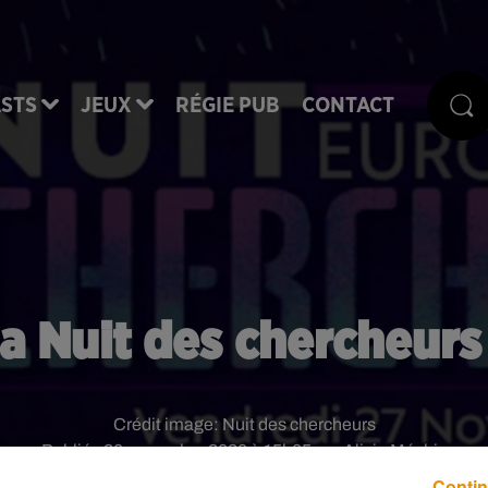
STS
JEUX
RÉGIE PUB
CONTACT
 la Nuit des chercheur
Crédit image:
Nuit des chercheurs
Publié : 26 novembre 2020 à 15h05 par Alicia Méchin
Contin