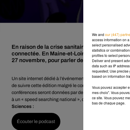
We and
our (447) partn
access information on a 
select personalised ad
En raison de la crise sanitaire, la Nuit euro
statistics or combinatio
connectée. En Maine-et-Loire, des scientifiques
profiles to select person
27 novembre, pour parler de leurs recherches 
Deliver and present adv
data such as IP address 
requested; Use precise g
based on information tra
Un site internet dédié à l’événement a été mis en ligne pa
de suivre cette édition malgré le confinement. Cette année,
Vous pouvez accepter en 
mes choix". Vous pouvez
conférences seront données par des chercheurs angevins de
ce site. Vous pouvez met
à un « speed searching national », dès 18h. Explications d
bas de chaque page.
Sciences :
Écouter le podcast