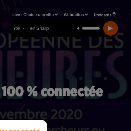
Live :
Choisir une ville
Webradios
Podcasts
Ten Sharp
-
You
s 100 % connectée
uer sans accepter