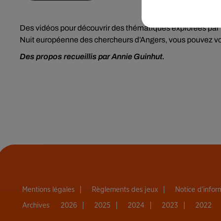
Des vidéos pour découvrir des thématiques explorées par l
Nuit européenne des chercheurs d’Angers, vous pouvez vo
Des propos recueillis par Annie Guinhut.
Mentions légales
Règlements des jeux
Notice d’info
Archives
2026
2025
2024
2023
2022