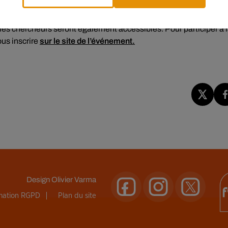
es chercheurs seront également accessibles. Pour participer à 
us inscrire
sur le site de l’événement.
Design
Olivier Varma
rmation RGPD
Plan du site