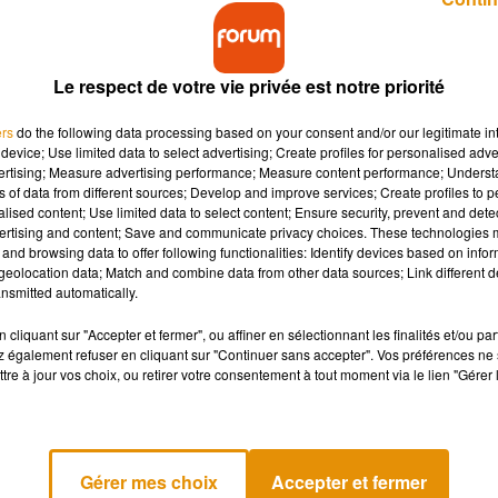
Le respect de votre vie privée est notre priorité
ers
do the following data processing based on your consent and/or our legitimate int
device; Use limited data to select advertising; Create profiles for personalised adver
vertising; Measure advertising performance; Measure content performance; Unders
péenne des chercheurs sera cette année 100%
ns of data from different sources; Develop and improve services; Create profiles to 
 d'Angers seront en ligne, sur internet, ce vendred
alised content; Use limited data to select content; Ensure security, prevent and detect
et répondre aux questions des internautes.
ertising and content; Save and communicate privacy choices. These technologies
and browsing data to offer following functionalities: Identify devices based on infor
eolocation data; Match and combine data from other data sources; Link different de
nsmitted automatically.
r l’organisateur Terre des sciences, pour permettre aux Angevins
 le thème retenu est « les petits secrets nocturnes ». Huit mini-
cliquant sur "Accepter et fermer", ou affiner en sélectionnant les finalités et/ou pa
 également refuser en cliquant sur "Continuer sans accepter". Vos préférences ne 
 19h à 23h, et les internautes sont également invités à partici
tre à jour vos choix, ou retirer votre consentement à tout moment via le lien "Gérer 
’
Audrey Lavau-Girard coordinatrice de l’événement à Terre de
Gérer mes choix
Accepter et fermer