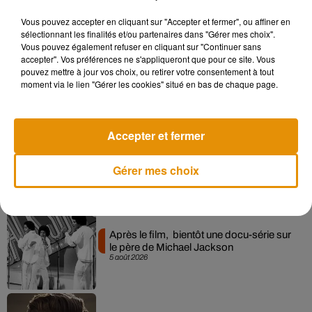
Vous pouvez accepter en cliquant sur "Accepter et fermer", ou affiner en
sélectionnant les finalités et/ou partenaires dans "Gérer mes choix".
Vous pouvez également refuser en cliquant sur "Continuer sans
Pomme emprunte le décor de l’émission
accepter". Vos préférences ne s'appliqueront que pour ce site. Vous
« Loups Garous » pour son...
pouvez mettre à jour vos choix, ou retirer votre consentement à tout
6 août 2026
moment via le lien "Gérer les cookies" situé en bas de chaque page.
Accepter et fermer
La version réécrite de « Beautiful Day »
interprétée lors des...
6 août 2026
Gérer mes choix
Après le film, bientôt une docu-série sur
le père de Michael Jackson
5 août 2026