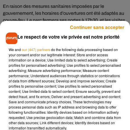
En raison des mesures sanitaires imposées par le
gouvernement, les horaires d’ouvertures ont été adaptés au
couvre-feu. Le parc fermera ses portes à 17h30, et les visites
Continuer sans accepter
guidées et animations pour les groupes scolaires sont
suspendues jusqu’à nouvel ordre.
Le respect de votre vie privée est notre priorité
We and
our (447) partners
do the following data processing based on
Nocturnes en 2021
your consent and/or our legitimate interest: Store and/or access
information on a device; Use limited data to select advertising; Create
profiles for personalised advertising; Use profiles to select personalised
Plusieurs animations sont programmées cette saison, et
advertising; Measure advertising performance; Measure content
notamment 14 nocturnes. Des promenades musicales et
performance; Understand audiences through statistics or combinations
poétiques seront proposées de mai à septembre. Le visiteur
of data from different sources; Develop and improve services; Create
profiles to personalise content; Use profiles to select personalised
y découvrira des mises en scène de contes, issus de la
content; Use limited data to select content; Ensure security, prevent and
tradition japonaise. En 2020,
plus de 11 000 visiteurs
ont
detect fraud, and fix errors; Deliver and present advertising and content;
découvert le parc de nuit.
Save and communicate privacy choices. These technologies may
process personal data such as IP address and browsing data to offer
following functionalities: Identify devices based on information actively
requested; Use precise geolocation data; Match and combine data from
other data sources; Link different devices; Identify devices based on
information transmitted automatically.
Musique