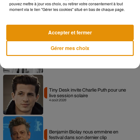
pouvez mettre à jour vos choix, ou retirer votre consentement à tout
La version réécrite de « Beautiful Day »
moment via le lien "Gérer les cookies" situé en bas de chaque page.
interprétée lors des...
6 août 2026
Accepter et fermer
Gérer mes choix
Après le film, bientôt une docu-série sur
le père de Michael Jackson
5 août 2026
Tiny Desk invite Charlie Puth pour une
live session solaire
4 août 2026
Benjamin Biolay nous emmène en
festival dans son dernier clip