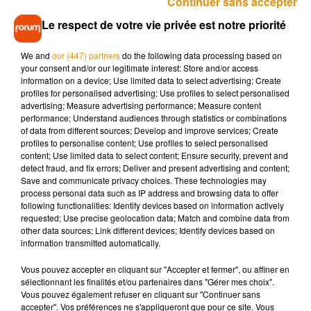
Continuer sans accepter
selon nos confrères de
France 3 Pays de la Loire
. Un moyen
Le respect de votre vie privée est notre priorité
de débloquer 58 places d'hébergement d'urgence
supplémentaires pour les personnes sans abris. Plus de 350
We and
our (447) partners
do the following data processing based on
places sont déjà ouvertes à compter du 1er novembre. Si
your consent and/or our legitimate interest: Store and/or access
information on a device; Use limited data to select advertising; Create
vous voyez quelqu'un en difficulté dans le froid, n'hésitez pas
profiles for personalised advertising; Use profiles to select personalised
à composer le 115. En cas d'urgence vitale, faites le 15 ou le
advertising; Measure advertising performance; Measure content
18.
performance; Understand audiences through statistics or combinations
of data from different sources; Develop and improve services; Create
profiles to personalise content; Use profiles to select personalised
content; Use limited data to select content; Ensure security, prevent and
detect fraud, and fix errors; Deliver and present advertising and content;
Save and communicate privacy choices. These technologies may
Musique
process personal data such as IP address and browsing data to offer
following functionalities: Identify devices based on information actively
requested; Use precise geolocation data; Match and combine data from
other data sources; Link different devices; Identify devices based on
Pomme emprunte le décor de l’émission
information transmitted automatically.
« Loups Garous » pour son...
6 août 2026
Vous pouvez accepter en cliquant sur "Accepter et fermer", ou affiner en
sélectionnant les finalités et/ou partenaires dans "Gérer mes choix".
Vous pouvez également refuser en cliquant sur "Continuer sans
accepter". Vos préférences ne s'appliqueront que pour ce site. Vous