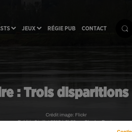
STS
JEUX
RÉGIE PUB
CONTACT
e : Trois disparitions
Crédit image:
Flickr
Publié : 9 juillet 2018 à 6h20 par Charles Perrin
Contin