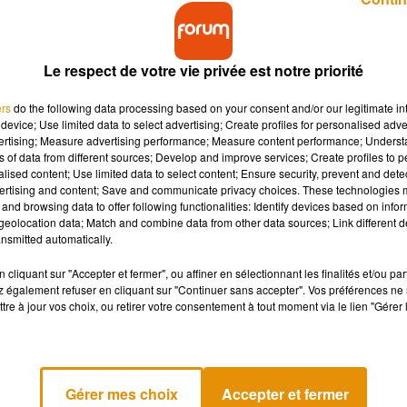
Le respect de votre vie privée est notre priorité
ers
do the following data processing based on your consent and/or our legitimate int
device; Use limited data to select advertising; Create profiles for personalised adver
vertising; Measure advertising performance; Measure content performance; Unders
tées pour retrouver les corps de trois personnes
ns of data from different sources; Develop and improve services; Create profiles to 
alised content; Use limited data to select content; Ensure security, prevent and detect
ertising and content; Save and communicate privacy choices. These technologies
and browsing data to offer following functionalities: Identify devices based on infor
eolocation data; Match and combine data from other data sources; Link different de
 même mauvaise idée ce week-end : se baigner dans la Loire, malgr
nsmitted automatically.
aguenière
aux alentours de 14 heures, alors qu’il s’était aventuré
pas réussi à le localiser.
cliquant sur "Accepter et fermer", ou affiner en sélectionnant les finalités et/ou pa
 également refuser en cliquant sur "Continuer sans accepter". Vos préférences ne 
tre à jour vos choix, ou retirer votre consentement à tout moment via le lien "Gérer 
 également retrouvé en difficulté dans la Loire. Trois d’entre eux
uent toujours à l’appel. Les recherches ont dû être suspendues 
 déterminer les causes exactes de ces accidents.
Gérer mes choix
Accepter et fermer