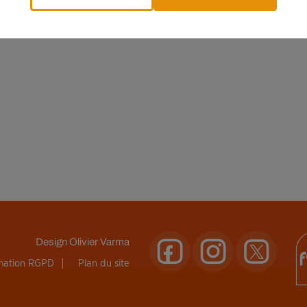
Design
Olivier Varma
rmation RGPD
Plan du site