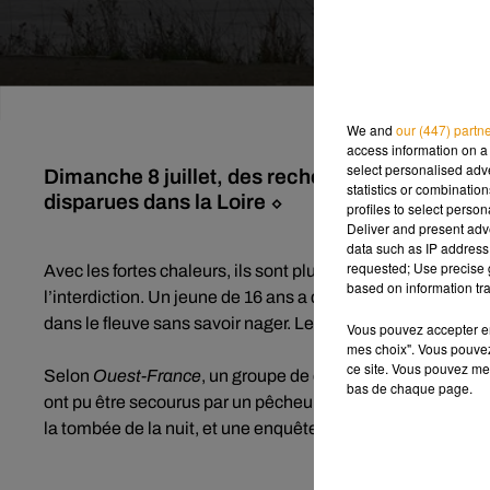
We and
our (447) partn
access information on a 
select personalised ad
Dimanche 8 juillet, des recherches ont été ten
statistics or combinatio
disparues dans la Loire ⬦
profiles to select person
Deliver and present adv
data such as IP address 
requested; Use precise g
Avec les fortes chaleurs, ils sont plusieurs à avoir eu la
based on information tra
l’interdiction. Un jeune de 16 ans a d’abord disparu à
La D
dans le fleuve sans savoir nager. Les secours n’ont toujours 
Vous pouvez accepter en 
mes choix". Vous pouvez
ce site. Vous pouvez met
Selon
Ouest-France
, un groupe de cinq autres jeunes s’est
bas de chaque page.
ont pu être secourus par un pêcheur, mais les autres manq
la tombée de la nuit, et une enquête a été ouverte afin de