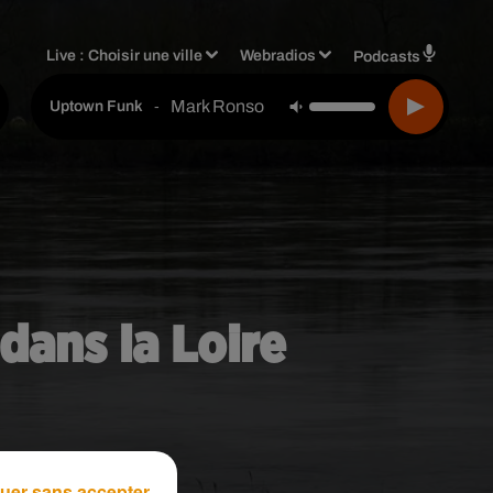
Live :
Choisir une ville
Webradios
Podcasts
Mark Ronson Feat. Bruno Mars
-
Uptown Funk
 dans la Loire
uer sans accepter