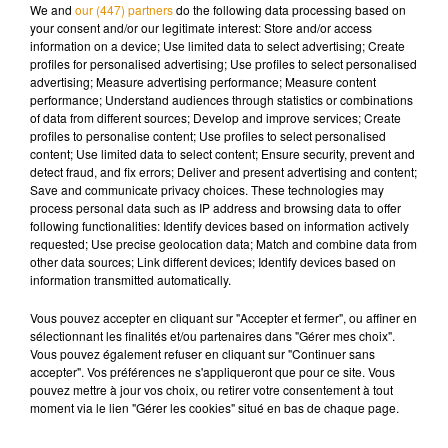
effectuant six voyages ! Il a été convoqué devant le délégué
We and
our (447) partners
do the following data processing based on
du procureur.
your consent and/or our legitimate interest: Store and/or access
information on a device; Use limited data to select advertising; Create
profiles for personalised advertising; Use profiles to select personalised
advertising; Measure advertising performance; Measure content
performance; Understand audiences through statistics or combinations
of data from different sources; Develop and improve services; Create
Musique
profiles to personalise content; Use profiles to select personalised
content; Use limited data to select content; Ensure security, prevent and
detect fraud, and fix errors; Deliver and present advertising and content;
Save and communicate privacy choices. These technologies may
Madonna sort enfin le remix de « Love
process personal data such as IP address and browsing data to offer
Sensation » avec Kylie Minogue
following functionalities: Identify devices based on information actively
7 août 2026
requested; Use precise geolocation data; Match and combine data from
other data sources; Link different devices; Identify devices based on
information transmitted automatically.
Vous pouvez accepter en cliquant sur "Accepter et fermer", ou affiner en
Angèle et Amélie Lens dévoilent leur
sélectionnant les finalités et/ou partenaires dans "Gérer mes choix".
collaboration tant attendue
Vous pouvez également refuser en cliquant sur "Continuer sans
7 août 2026
accepter". Vos préférences ne s'appliqueront que pour ce site. Vous
pouvez mettre à jour vos choix, ou retirer votre consentement à tout
moment via le lien "Gérer les cookies" situé en bas de chaque page.