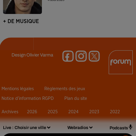
+ DE MUSIQUE
Design
Olivier Varma
Mentions légales
Règlements des jeux
Notice d’information RGPD
Plan du site
Archives
2026
2025
2024
2023
2022
Live :
Choisir une ville
Webradios
Podcasts