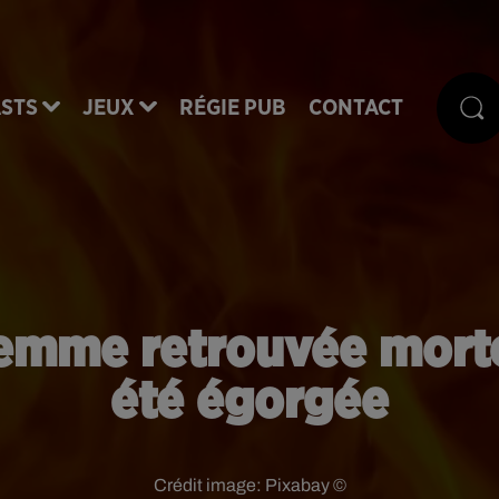
STS
JEUX
RÉGIE PUB
CONTACT
femme retrouvée morte
été égorgée
Crédit image:
Pixabay ©