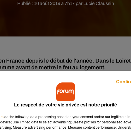
Publié : 16 août 2019 à 7h17 par Lucie Claussin
en France depuis le début de l'année. Dans le Loiret
emme avant de mettre le feu au logement.
Contin
s
dans la nuit de mardi à mercredi où le corps d'une femme sans
r l’autopsie suite à des traces d’égorgement retrouvées sur le co
credi et sera présenté à un juge aujourd’hui vendredi 16 août. Un
Le respect de votre vie privée est notre priorité
njoint et destruction volontaire par incendie. Actuellement, le
ts. De son côté, l'association "Nous toutes" dénonce un féminici
ers
do the following data processing based on your consent and/or our legitimate int
device; Use limited data to select advertising; Create profiles for personalised adver
vertising; Measure advertising performance; Measure content performance; Unders