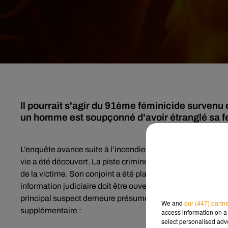
Il pourrait s'agir du 91ème féminicide survenu 
un homme est soupçonné d'avoir étranglé sa f
L’enquête avance suite à l’incendie survenu à
Malesherbe
vie a été découvert. La piste criminelle a été confirmée pa
de la victime. Son conjoint a été placé en garde à vue mer
information judiciaire doit être ouverte pour meurtre sur co
principal suspect demeure présumé innocent et nie les fai
We and
our (447) partn
supplémentaire :
access information on a 
select personalised ad