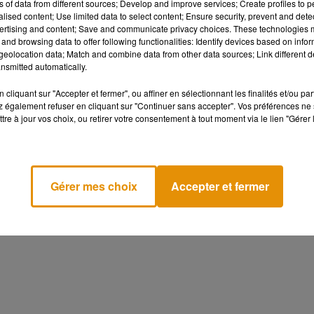
ns of data from different sources; Develop and improve services; Create profiles to 
alised content; Use limited data to select content; Ensure security, prevent and detect
ertising and content; Save and communicate privacy choices. These technologies
and browsing data to offer following functionalities: Identify devices based on infor
eolocation data; Match and combine data from other data sources; Link different de
nsmitted automatically.
cliquant sur "Accepter et fermer", ou affiner en sélectionnant les finalités et/ou pa
 également refuser en cliquant sur "Continuer sans accepter". Vos préférences ne 
tre à jour vos choix, ou retirer votre consentement à tout moment via le lien "Gérer 
Gérer mes choix
Accepter et fermer