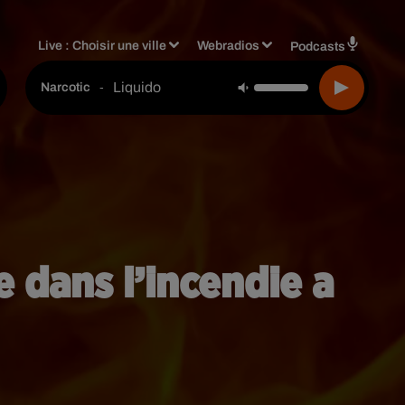
Live :
Choisir une ville
Webradios
Podcasts
Liquido
-
Narcotic
 dans l’incendie a