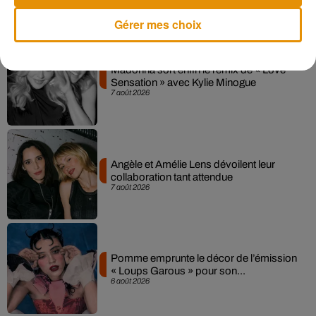
Musique
Gérer mes choix
Madonna sort enfin le remix de « Love
Sensation » avec Kylie Minogue
7 août 2026
Angèle et Amélie Lens dévoilent leur
collaboration tant attendue
7 août 2026
Pomme emprunte le décor de l’émission
« Loups Garous » pour son...
6 août 2026