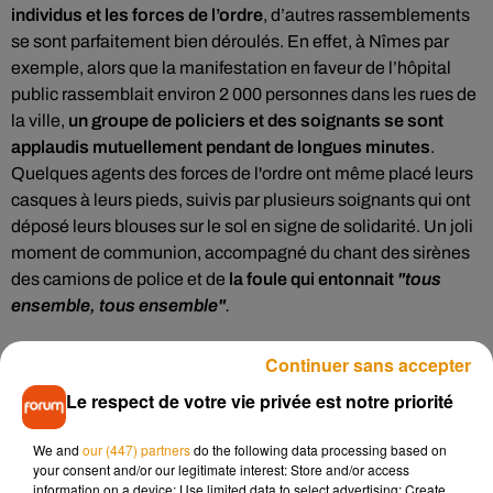
individus et les forces de l’ordre
, d’autres rassemblements
se sont parfaitement bien déroulés. En effet, à
Nîmes par
exemple, alors que la manifestation en faveur de l’hôpital
public rassemblait environ 2 000 personnes dans les rues de
la ville,
un groupe de policiers et des soignants se sont
applaudis mutuellement pendant de longues minutes
.
Quelques agents des forces de l'ordre ont même placé leurs
casques à leurs pieds, suivis par plusieurs soignants qui ont
déposé leurs blouses sur le sol en signe de solidarité. Un joli
moment de communion, accompagné du chant des sirènes
des camions de police et de
la foule qui entonnait
"tous
ensemble, tous ensemble"
.
Continuer sans accepter
Le respect de votre vie privée est notre priorité
We and
our (447) partners
do the following data processing based on
your consent and/or our legitimate interest: Store and/or access
information on a device; Use limited data to select advertising; Create