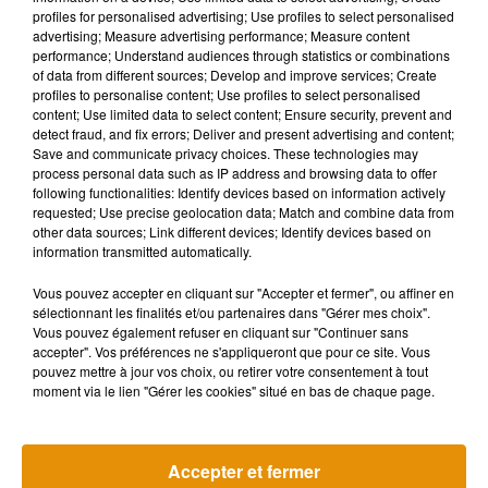
profiles for personalised advertising; Use profiles to select personalised
advertising; Measure advertising performance; Measure content
performance; Understand audiences through statistics or combinations
of data from different sources; Develop and improve services; Create
profiles to personalise content; Use profiles to select personalised
content; Use limited data to select content; Ensure security, prevent and
detect fraud, and fix errors; Deliver and present advertising and content;
Save and communicate privacy choices. These technologies may
process personal data such as IP address and browsing data to offer
following functionalities: Identify devices based on information actively
Une scène similaire a également eu lieu dans les rues de
requested; Use precise geolocation data; Match and combine data from
Lille. Immortalisée par
other data sources; Link different devices; Identify devices based on
un journaliste de
20 Minutes
,
on y
information transmitted automatically.
voit des manifestants situés dans le cortège de la CGT
échanger des applaudissements avec des policiers
Vous pouvez accepter en cliquant sur "Accepter et fermer", ou affiner en
encadrant l’événement.
sélectionnant les finalités et/ou partenaires dans "Gérer mes choix".
Vous pouvez également refuser en cliquant sur "Continuer sans
Des
#policiers
applaudissent le cortège des
#soignants
à
accepter". Vos préférences ne s'appliqueront que pour ce site. Vous
pouvez mettre à jour vos choix, ou retirer votre consentement à tout
#Lille
pic.twitter.com/yYDwbhPReb
moment via le lien "Gérer les cookies" situé en bas de chaque page.
— Mikael Libert (@MikaelLibert)
June 16, 2020
Accepter et fermer