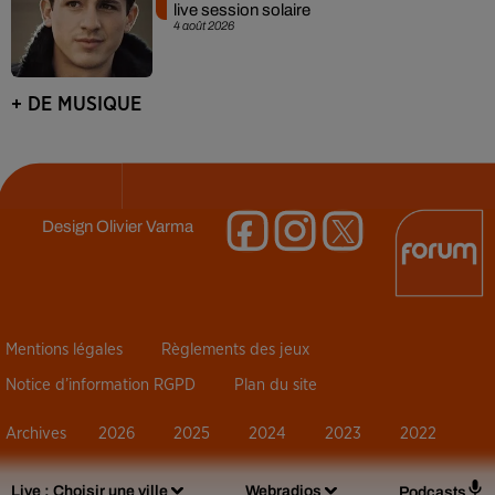
live session solaire
4 août 2026
+ DE MUSIQUE
Design
Olivier Varma
Mentions légales
Règlements des jeux
Notice d’information RGPD
Plan du site
Archives
2026
2025
2024
2023
2022
Live :
Choisir une ville
Webradios
Podcasts