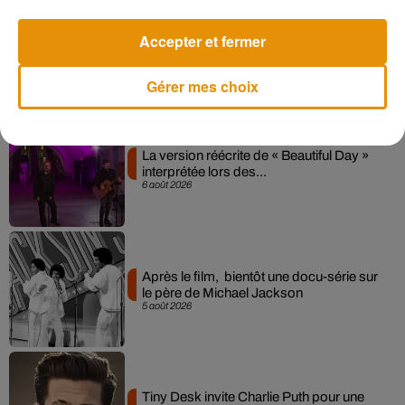
Pomme emprunte le décor de l’émission
Accepter et fermer
« Loups Garous » pour son...
6 août 2026
Gérer mes choix
La version réécrite de « Beautiful Day »
interprétée lors des...
6 août 2026
Après le film, bientôt une docu-série sur
le père de Michael Jackson
5 août 2026
Tiny Desk invite Charlie Puth pour une