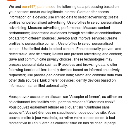
bloquée. Selon les premiers éléments recueillis par
Le
We and
our (447) partners
do the following data processing based on
Courrier de l’Ouest
, une voiture aurait contraint le bus à se
your consent and/or our legitimate interest: Store and/or access
déporter alors que les deux véhicules se croisaient.
information on a device; Use limited data to select advertising; Create
profiles for personalised advertising; Use profiles to select personalised
advertising; Measure advertising performance; Measure content
performance; Understand audiences through statistics or combinations
of data from different sources; Develop and improve services; Create
Musique
profiles to personalise content; Use profiles to select personalised
content; Use limited data to select content; Ensure security, prevent and
detect fraud, and fix errors; Deliver and present advertising and content;
Save and communicate privacy choices. These technologies may
process personal data such as IP address and browsing data to offer
Madonna sort enfin le remix de « Love
following functionalities: Identify devices based on information actively
Sensation » avec Kylie Minogue
7 août 2026
requested; Use precise geolocation data; Match and combine data from
other data sources; Link different devices; Identify devices based on
information transmitted automatically.
Vous pouvez accepter en cliquant sur "Accepter et fermer", ou affiner en
sélectionnant les finalités et/ou partenaires dans "Gérer mes choix".
Angèle et Amélie Lens dévoilent leur
Vous pouvez également refuser en cliquant sur "Continuer sans
collaboration tant attendue
accepter". Vos préférences ne s'appliqueront que pour ce site. Vous
7 août 2026
pouvez mettre à jour vos choix, ou retirer votre consentement à tout
moment via le lien "Gérer les cookies" situé en bas de chaque page.