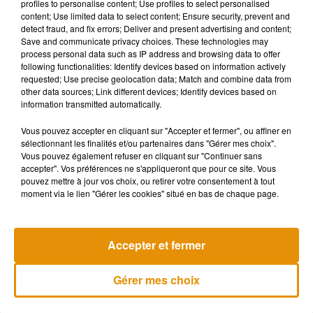
Voir cette publication sur Instagram
profiles to personalise content; Use profiles to select personalised
content; Use limited data to select content; Ensure security, prevent and
If 365 days of Quarter Pounder enjoyment aren’t enough,
detect fraud, and fix errors; Deliver and present advertising and content;
good news: there are 366 days this year. Tap to purchase
Save and communicate privacy choices. These technologies may
process personal data such as IP address and browsing data to offer
the 2020 Quarter Pounder Calendar.
following functionalities: Identify devices based on information actively
requested; Use precise geolocation data; Match and combine data from
Une publication partagée par
McDonald's
(@mcdonalds) le
19 Fév
other data sources; Link different devices; Identify devices based on
information transmitted automatically.
Vous pouvez accepter en cliquant sur "Accepter et fermer", ou affiner en
sélectionnant les finalités et/ou partenaires dans "Gérer mes choix".
Vous pouvez également refuser en cliquant sur "Continuer sans
accepter". Vos préférences ne s'appliqueront que pour ce site. Vous
pouvez mettre à jour vos choix, ou retirer votre consentement à tout
moment via le lien "Gérer les cookies" situé en bas de chaque page.
Accepter et fermer
Gérer mes choix
Voir cette publication sur Instagram