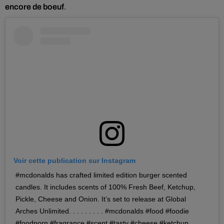
encore de boeuf
.
Voir cette publication sur Instagram
#mcdonalds has crafted limited edition burger scented
candles. It includes scents of 100% Fresh Beef, Ketchup,
Pickle, Cheese and Onion. It’s set to release at Global
Arches Unlimited. . . . . . . . . #mcdonalds #food #foodie
#foodporn #fragrance #scent #tasty #cheese #ketchup