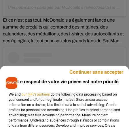
Une publication partagée par
McDonald's
(@mcdonalds) le
22 Sep
Et ce n'est pas tout, McDonald's a également lancé une
gamme de produits qui comprend des mitaines, des
calendriers, des médaillons, des t-shirts, des autocollants et
des épingles, le tout pour ses plus grands fans du Big Mac.
Continuer sans accepter
Le respect de votre vie privée est notre priorité
We and
our (447) partners
do the following data processing based on
your consent and/or our legitimate interest: Store and/or access
information on a device; Use limited data to select advertising; Create
profiles for personalised advertising; Use profiles to select personalised
advertising; Measure advertising performance; Measure content
performance; Understand audiences through statistics or combinations
of data from different sources; Develop and improve services; Create