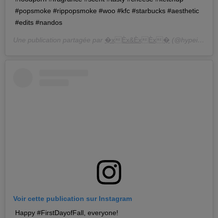
#popsmoke #rippopsmoke #woo #kfc #starbucks #aesthetic
#edits #nandos
Une publication partagée par
�xÈx&ÈxÈx�
(@hypeivy) le
Voir cette publication sur Instagram
Happy #FirstDayofFall, everyone!