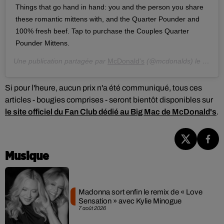
Things that go hand in hand: you and the person you share
these romantic mittens with, and the Quarter Pounder and
100% fresh beef. Tap to purchase the Couples Quarter
Pounder Mittens.
Une publication partagée par
McDonald's
(@mcdonalds) le
20 Fév
Si pour l'heure, aucun prix n'a été communiqué, tous ces
articles - bougies comprises - seront bientôt disponibles sur
le site officiel du Fan Club dédié au Big Mac de McDonald's
.
Musique
Madonna sort enfin le remix de « Love
Sensation » avec Kylie Minogue
7 août 2026