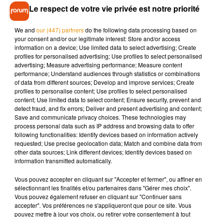
se constituer parties civiles et plus de 400 avocats sont
Le respect de votre vie privée est notre priorité
attendus.
We and
our (447) partners
do the following data processing based on
#Médiator
: Irène Frachon annonce le procès pour le 23
your consent and/or our legitimate interest: Store and/or access
septembre 2019
#lanceursdalerte
https://t.co/bCpf31kRmD
information on a device; Use limited data to select advertising; Create
profiles for personalised advertising; Use profiles to select personalised
— alertes.me (@AlertesMe)
30 janvier 2019
advertising; Measure advertising performance; Measure content
performance; Understand audiences through statistics or combinations
of data from different sources; Develop and improve services; Create
profiles to personalise content; Use profiles to select personalised
content; Use limited data to select content; Ensure security, prevent and
detect fraud, and fix errors; Deliver and present advertising and content;
Musique
Save and communicate privacy choices. These technologies may
process personal data such as IP address and browsing data to offer
following functionalities: Identify devices based on information actively
requested; Use precise geolocation data; Match and combine data from
Madonna sort enfin le remix de « Love
other data sources; Link different devices; Identify devices based on
Sensation » avec Kylie Minogue
information transmitted automatically.
7 août 2026
Vous pouvez accepter en cliquant sur "Accepter et fermer", ou affiner en
sélectionnant les finalités et/ou partenaires dans "Gérer mes choix".
Vous pouvez également refuser en cliquant sur "Continuer sans
accepter". Vos préférences ne s'appliqueront que pour ce site. Vous
Angèle et Amélie Lens dévoilent leur
pouvez mettre à jour vos choix, ou retirer votre consentement à tout