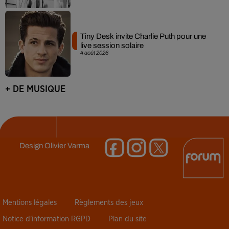
Tiny Desk invite Charlie Puth pour une
live session solaire
4 août 2026
+ DE MUSIQUE
Design
Olivier Varma
Mentions légales
Règlements des jeux
Notice d’information RGPD
Plan du site